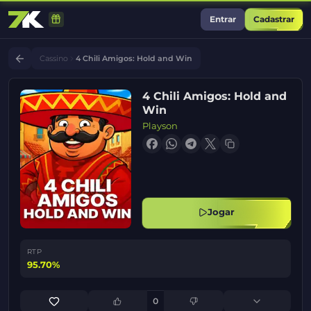
Entrar
Cadastrar
Cassino
4 Chili Amigos: Hold and Win
4 Chili Amigos: Hold and
Win
Playson
Jogar
RTP
95.70%
0