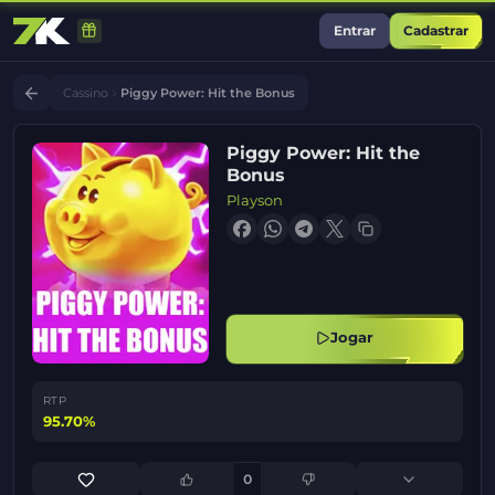
Entrar
Cadastrar
Cassino
Piggy Power: Hit the Bonus
Piggy Power: Hit the
Bonus
Playson
Jogar
RTP
95.70%
0