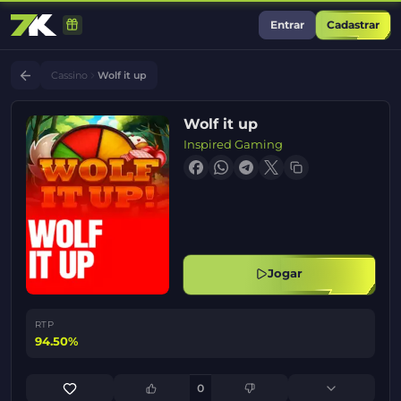
Entrar
Cadastrar
Cassino
Wolf it up
Wolf it up
Inspired Gaming
Jogar
RTP
94.50%
0