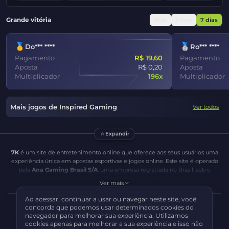
Wolf it up
Grande vitória
Hoje
3 dias
7 dias
Inspired Gaming
🥇
🥈
Wolf it up
Do*** ****
é um jogo de cassino online da
Inspired
Ro*** ****
Gaming
, disponível na
7K
. Com mecânica envolvente e
Pagamento
R$ 19,60
Pagamento
Aposta
R$ 0,20
Aposta
gráficos de qualidade, oferece uma experiência completa
Multiplicador
196
x
Multiplicador
para quem busca diversão e oportunidades de prêmios em
cada rodada.
Mais jogos de Inspired Gaming
Ver todos
Como jogar Wolf it up na 7K
Para começar a jogar
Wolf it up
, basta ajustar o valor da
aposta e iniciar a rodada. O jogo é fácil de entender e
Expandir
indicado tanto para quem está começando quanto para
7K
é um site de entretenimento online que oferece aos seus usuários uma
jogadores experientes da Inspired Gaming.
experiência única em apostas esportivas e jogos online. Este site é operado
pela
Ana Gaming Brasil S/A
, uma empresa registrada no Brasil, sob o
Sobre o Wolf it up
número CNPJ
55.933.850/0001-34
, entidade devidamente autorizada a
Ver mais
O
Wolf it up
segue o padrão de qualidade da Inspired
operar a modalidade lotérica de apostas de quota fixa no Brasil, em
temática desportiva e jogos online, conjuntamente, pela Secretaria de
Gaming, com tecnologia auditada e resultados aleatórios.
Ao acessar, continuar a usar ou navegar neste site, você
Este site utiliza cookies
Prêmios e Apostas do Ministério da Fazenda, conforme Portaria SPA/MF
+18 · JOGUE COM
Com RTP médio de
94.50%
, oferece uma boa relação entre
concorda que podemos usar determinados cookies do
n.º 322/2025, publicada em 17 de fevereiro de 2025 no Diário Oficial da
RESPONSABILIDADE
navegador para melhorar sua experiência. Utilizamos
risco e retorno a cada partida.
República Federativa do Brasil.
cookies apenas para melhorar a sua experiência e isso não
APOSTA NÃO É