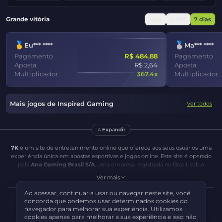
Piggy Bandits
Grande vitória
Hoje
3 dias
7 dias
Inspired Gaming
🥇
🥈
Piggy Bandits
Eu*** ****
é um jogo de cassino online da
Inspired
Ma*** ****
Gaming
, disponível na
7K
. Com mecânica envolvente e
Pagamento
R$ 484,88
Pagamento
Aposta
R$ 2,64
Aposta
gráficos de qualidade, oferece uma experiência completa
Multiplicador
367.4
x
Multiplicador
para quem busca diversão e oportunidades de prêmios em
cada rodada.
Mais jogos de Inspired Gaming
Ver todos
Como jogar Piggy Bandits na 7K
Para começar a jogar
Piggy Bandits
, basta ajustar o valor
da aposta e iniciar a rodada. O jogo é fácil de entender e
Expandir
indicado tanto para quem está começando quanto para
7K
é um site de entretenimento online que oferece aos seus usuários uma
jogadores experientes da Inspired Gaming.
experiência única em apostas esportivas e jogos online. Este site é operado
pela
Ana Gaming Brasil S/A
, uma empresa registrada no Brasil, sob o
Sobre o Piggy Bandits
número CNPJ
55.933.850/0001-34
, entidade devidamente autorizada a
Ver mais
O
Piggy Bandits
segue o padrão de qualidade da Inspired
operar a modalidade lotérica de apostas de quota fixa no Brasil, em
temática desportiva e jogos online, conjuntamente, pela Secretaria de
Gaming, com tecnologia auditada e resultados aleatórios.
Ao acessar, continuar a usar ou navegar neste site, você
Este site utiliza cookies
Prêmios e Apostas do Ministério da Fazenda, conforme Portaria SPA/MF
+18 · JOGUE COM
Com RTP médio de
94.50%
, oferece uma boa relação entre
concorda que podemos usar determinados cookies do
n.º 322/2025, publicada em 17 de fevereiro de 2025 no Diário Oficial da
RESPONSABILIDADE
navegador para melhorar sua experiência. Utilizamos
risco e retorno a cada partida.
República Federativa do Brasil.
cookies apenas para melhorar a sua experiência e isso não
APOSTA NÃO É