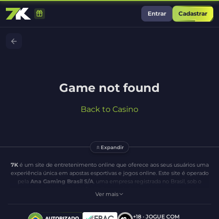
Entrar
Cadastrar
Game not found
Back to Casino
Expandir
7K
é um site de entretenimento online que oferece aos seus usuários uma
experiência única em apostas esportivas e jogos online. Este site é operado
pela
Ana Gaming Brasil S/A
, uma empresa registrada no Brasil, sob o
número CNPJ
55.933.850/0001-34
, entidade devidamente autorizada a
Ver mais
operar a modalidade lotérica de apostas de quota fixa no Brasil, em
temática desportiva e jogos online, conjuntamente, pela Secretaria de
Prêmios e Apostas do Ministério da Fazenda, conforme Portaria SPA/MF
+18 · JOGUE COM