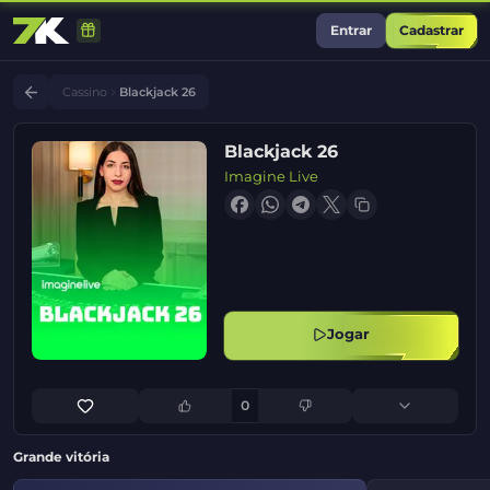
Entrar
Cadastrar
Cassino
Blackjack 26
Blackjack 26
Imagine Live
Jogar
0
Grande vitória
Blackjack 26
Imagine Live