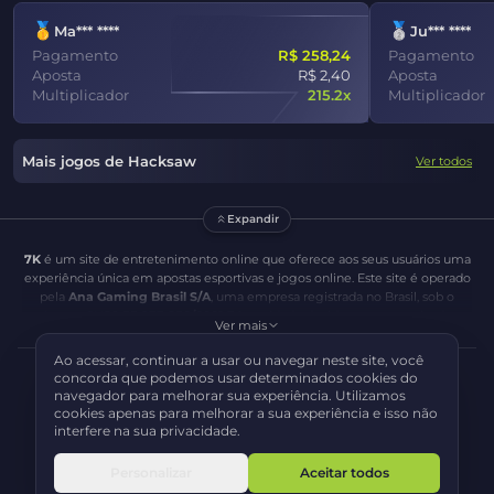
🥇
🥈
The Wildwood Curse
Ma*** ****
é um jogo de cassino online da
Ju*** ****
Hacksaw
, disponível na
7K
. Com mecânica envolvente e
Pagamento
R$ 258,24
Pagamento
Aposta
R$ 2,40
Aposta
gráficos de qualidade, oferece uma experiência completa
Multiplicador
215.2
x
Multiplicador
para quem busca diversão e oportunidades de prêmios em
cada rodada.
Mais jogos de Hacksaw
Ver todos
Como jogar The Wildwood Curse na 7K
Para começar a jogar
The Wildwood Curse
, basta ajustar o
valor da aposta e iniciar a rodada. O jogo é fácil de entender
Expandir
e indicado tanto para quem está começando quanto para
7K
é um site de entretenimento online que oferece aos seus usuários uma
jogadores experientes da Hacksaw.
experiência única em apostas esportivas e jogos online. Este site é operado
pela
Ana Gaming Brasil S/A
, uma empresa registrada no Brasil, sob o
Sobre o The Wildwood Curse
número CNPJ
55.933.850/0001-34
, entidade devidamente autorizada a
Ver mais
O
The Wildwood Curse
segue o padrão de qualidade da
operar a modalidade lotérica de apostas de quota fixa no Brasil, em
temática desportiva e jogos online, conjuntamente, pela Secretaria de
Hacksaw, com tecnologia auditada e resultados aleatórios.
Ao acessar, continuar a usar ou navegar neste site, você
Este site utiliza cookies
Prêmios e Apostas do Ministério da Fazenda, conforme Portaria SPA/MF
+18 · JOGUE COM
Com RTP médio de
97%
, oferece uma boa relação entre
concorda que podemos usar determinados cookies do
n.º 322/2025, publicada em 17 de fevereiro de 2025 no Diário Oficial da
RESPONSABILIDADE
navegador para melhorar sua experiência. Utilizamos
risco e retorno a cada partida.
República Federativa do Brasil.
cookies apenas para melhorar a sua experiência e isso não
APOSTA NÃO É
INVESTIMENTO
interfere na sua privacidade.
Por que jogar The Wildwood Curse na 7K
Ao acessar, continuar a usar ou navegar neste site, você concorda que
podemos usar determinados cookies do navegador para melhorar sua
Na
7K
, você joga com total segurança, suporte rápido e
Personalizar
Aceitar todos
experiência ao usar nosso site. Utilizamos cookies apenas para melhorar a
depósitos via Pix. A plataforma é licenciada e reúne