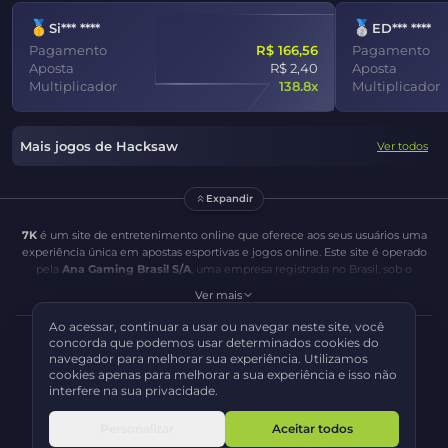
🥇
🥈
The Luxe H.V.
Si*** ****
é um jogo de cassino online da
Hacksaw
ED*** ****
,
disponível na
7K
. Com mecânica envolvente e gráficos de
Pagamento
R$ 166,56
Pagamento
Aposta
R$ 2,40
Aposta
qualidade, oferece uma experiência completa para quem
Multiplicador
138.8
x
Multiplicador
busca diversão e oportunidades de prêmios em cada
rodada.
Mais jogos de Hacksaw
Ver todos
Como jogar The Luxe H.V. na 7K
Para começar a jogar
The Luxe H.V.
, basta ajustar o valor da
aposta e iniciar a rodada. O jogo é fácil de entender e
Expandir
indicado tanto para quem está começando quanto para
7K
é um site de entretenimento online que oferece aos seus usuários uma
jogadores experientes da Hacksaw.
experiência única em apostas esportivas e jogos online. Este site é operado
pela
Ana Gaming Brasil S/A
, uma empresa registrada no Brasil, sob o
Sobre o The Luxe H.V.
número CNPJ
55.933.850/0001-34
, entidade devidamente autorizada a
Ver mais
O
The Luxe H.V.
segue o padrão de qualidade da Hacksaw,
operar a modalidade lotérica de apostas de quota fixa no Brasil, em
temática desportiva e jogos online, conjuntamente, pela Secretaria de
com tecnologia auditada e resultados aleatórios. Com RTP
Ao acessar, continuar a usar ou navegar neste site, você
Este site utiliza cookies
Prêmios e Apostas do Ministério da Fazenda, conforme Portaria SPA/MF
+18 · JOGUE COM
médio de
97%
, oferece uma boa relação entre risco e
concorda que podemos usar determinados cookies do
n.º 322/2025, publicada em 17 de fevereiro de 2025 no Diário Oficial da
RESPONSABILIDADE
navegador para melhorar sua experiência. Utilizamos
retorno a cada partida.
República Federativa do Brasil.
cookies apenas para melhorar a sua experiência e isso não
APOSTA NÃO É
INVESTIMENTO
interfere na sua privacidade.
Por que jogar The Luxe H.V. na 7K
Ao acessar, continuar a usar ou navegar neste site, você concorda que
podemos usar determinados cookies do navegador para melhorar sua
Na
7K
, você joga com total segurança, suporte rápido e
Personalizar
Aceitar todos
experiência ao usar nosso site. Utilizamos cookies apenas para melhorar a
depósitos via Pix. A plataforma é licenciada e reúne