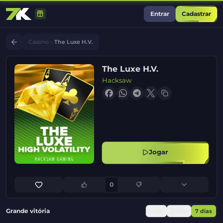
Entrar
Cadastrar
Cassino
The Luxe H.V.
The Luxe H.V.
Hacksaw
Jogar
0
The Luxe H.V.
Grande vitória
Hoje
3 dias
7 dias
Hacksaw