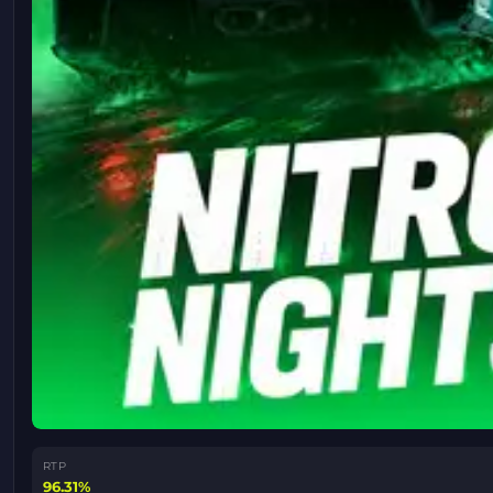
RTP
96.31%