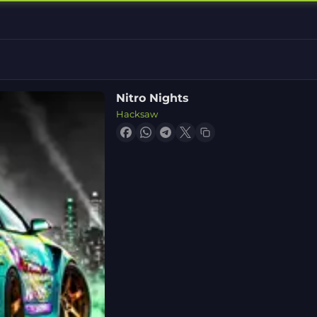
Nitro Nights
Hacksaw