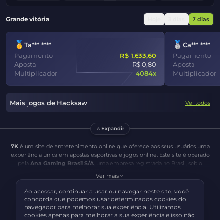
2 Wild 2 Die
Grande vitória
Hoje
3 dias
7 dias
Hacksaw
🥇
🥈
2 Wild 2 Die
Ta*** ****
é um jogo de cassino online da
Hacksaw
Ca*** ****
,
disponível na
7K
. Com mecânica envolvente e gráficos de
Pagamento
R$ 1.633,60
Pagamento
Aposta
R$ 0,80
Aposta
qualidade, oferece uma experiência completa para quem
Multiplicador
4084
x
Multiplicador
busca diversão e oportunidades de prêmios em cada
rodada.
Mais jogos de Hacksaw
Ver todos
Como jogar 2 Wild 2 Die na 7K
Para começar a jogar
2 Wild 2 Die
, basta ajustar o valor da
aposta e iniciar a rodada. O jogo é fácil de entender e
Expandir
indicado tanto para quem está começando quanto para
7K
é um site de entretenimento online que oferece aos seus usuários uma
jogadores experientes da Hacksaw.
experiência única em apostas esportivas e jogos online. Este site é operado
pela
Ana Gaming Brasil S/A
, uma empresa registrada no Brasil, sob o
Sobre o 2 Wild 2 Die
número CNPJ
55.933.850/0001-34
, entidade devidamente autorizada a
Ver mais
O
2 Wild 2 Die
segue o padrão de qualidade da Hacksaw,
operar a modalidade lotérica de apostas de quota fixa no Brasil, em
temática desportiva e jogos online, conjuntamente, pela Secretaria de
com tecnologia auditada e resultados aleatórios. Com RTP
Ao acessar, continuar a usar ou navegar neste site, você
Este site utiliza cookies
Prêmios e Apostas do Ministério da Fazenda, conforme Portaria SPA/MF
+18 · JOGUE COM
médio de
96.25%
, oferece uma boa relação entre risco e
concorda que podemos usar determinados cookies do
n.º 322/2025, publicada em 17 de fevereiro de 2025 no Diário Oficial da
RESPONSABILIDADE
navegador para melhorar sua experiência. Utilizamos
retorno a cada partida.
República Federativa do Brasil.
cookies apenas para melhorar a sua experiência e isso não
APOSTA NÃO É