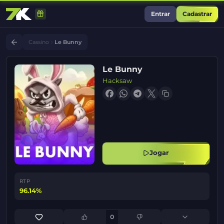
Entrar
Cadastrar
Cassino
Le Bunny
Le Bunny
Hacksaw
Jogar
RTP
96.14%
0