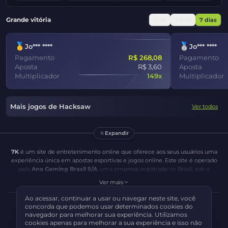
Dark Spiral
Grande vitória
Hoje
3 dias
7 dias
Hacksaw
🥇
🥈
Dark Spiral
Jo*** ****
é um jogo de cassino online da
Hacksaw
Jo*** ****
,
disponível na
7K
. Com mecânica envolvente e gráficos de
Pagamento
R$ 268,08
Pagamento
Aposta
R$ 3,60
Aposta
qualidade, oferece uma experiência completa para quem
Multiplicador
149
x
Multiplicador
busca diversão e oportunidades de prêmios em cada
rodada.
Mais jogos de Hacksaw
Ver todos
Como jogar Dark Spiral na 7K
Para começar a jogar
Dark Spiral
, basta ajustar o valor da
aposta e iniciar a rodada. O jogo é fácil de entender e
Expandir
indicado tanto para quem está começando quanto para
7K
é um site de entretenimento online que oferece aos seus usuários uma
jogadores experientes da Hacksaw.
experiência única em apostas esportivas e jogos online. Este site é operado
pela
Ana Gaming Brasil S/A
, uma empresa registrada no Brasil, sob o
Sobre o Dark Spiral
número CNPJ
55.933.850/0001-34
, entidade devidamente autorizada a
Ver mais
O
Dark Spiral
segue o padrão de qualidade da Hacksaw,
operar a modalidade lotérica de apostas de quota fixa no Brasil, em
temática desportiva e jogos online, conjuntamente, pela Secretaria de
com tecnologia auditada e resultados aleatórios. Com RTP
Ao acessar, continuar a usar ou navegar neste site, você
Este site utiliza cookies
Prêmios e Apostas do Ministério da Fazenda, conforme Portaria SPA/MF
+18 · JOGUE COM
médio de
96.22%
, oferece uma boa relação entre risco e
concorda que podemos usar determinados cookies do
n.º 322/2025, publicada em 17 de fevereiro de 2025 no Diário Oficial da
RESPONSABILIDADE
navegador para melhorar sua experiência. Utilizamos
retorno a cada partida.
República Federativa do Brasil.
cookies apenas para melhorar a sua experiência e isso não
APOSTA NÃO É