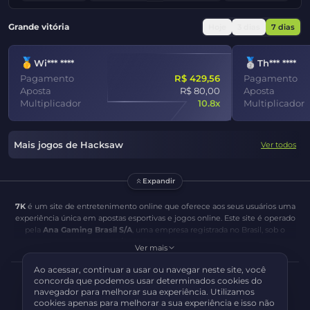
Crystal Robot
Grande vitória
Hoje
3 dias
7 dias
Hacksaw
🥇
🥈
Crystal Robot
Wi*** ****
é um jogo de cassino online da
Hacksaw
Th*** ****
,
disponível na
7K
. Com mecânica envolvente e gráficos de
Pagamento
R$ 429,56
Pagamento
Aposta
R$ 80,00
Aposta
qualidade, oferece uma experiência completa para quem
Multiplicador
10.8
x
Multiplicador
busca diversão e oportunidades de prêmios em cada
rodada.
Mais jogos de Hacksaw
Ver todos
Como jogar Crystal Robot na 7K
Para começar a jogar
Crystal Robot
, basta ajustar o valor da
aposta e iniciar a rodada. O jogo é fácil de entender e
Expandir
indicado tanto para quem está começando quanto para
7K
é um site de entretenimento online que oferece aos seus usuários uma
jogadores experientes da Hacksaw.
experiência única em apostas esportivas e jogos online. Este site é operado
pela
Ana Gaming Brasil S/A
, uma empresa registrada no Brasil, sob o
Sobre o Crystal Robot
número CNPJ
55.933.850/0001-34
, entidade devidamente autorizada a
Ver mais
O
Crystal Robot
segue o padrão de qualidade da Hacksaw,
operar a modalidade lotérica de apostas de quota fixa no Brasil, em
temática desportiva e jogos online, conjuntamente, pela Secretaria de
com tecnologia auditada e resultados aleatórios. Com RTP
Ao acessar, continuar a usar ou navegar neste site, você
Este site utiliza cookies
Prêmios e Apostas do Ministério da Fazenda, conforme Portaria SPA/MF
+18 · JOGUE COM
médio de
96.28%
, oferece uma boa relação entre risco e
concorda que podemos usar determinados cookies do
n.º 322/2025, publicada em 17 de fevereiro de 2025 no Diário Oficial da
RESPONSABILIDADE
navegador para melhorar sua experiência. Utilizamos
retorno a cada partida.
República Federativa do Brasil.
cookies apenas para melhorar a sua experiência e isso não
APOSTA NÃO É