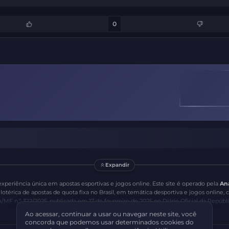
0
vel na
7K
. Com mecânica envolvente e gráficos de qualidade, oferec
osta e iniciar a rodada. O jogo é fácil de entender e indicado tanto
ecnologia auditada e resultados aleatórios. Com RTP médio de
96.0
Expandir
periência única em apostas esportivas e jogos online. Este site é operado pela
Ana
otérica de apostas de quota fixa no Brasil, em temática desportiva e jogos online,
os via Pix. A plataforma é licenciada e reúne dezenas de títulos da 
MF n.º 322/2025, publicada em 17 de fevereiro de 2025 no Diário Oficial da Repúblic
Ao acessar, continuar a usar ou navegar neste site, você
Ver mais
Este site utiliza cookies
s usar determinados cookies do navegador para melhorar sua experiência ao usar nos
concorda que podemos usar determinados cookies do
interfere na sua privacidade.