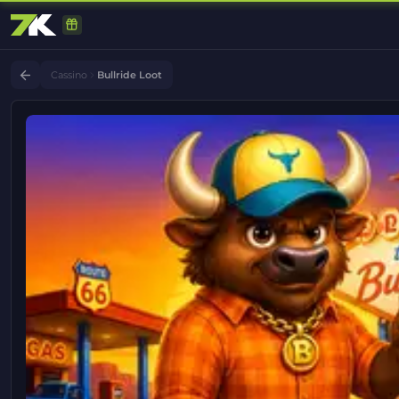
Cassino
Bullride Loot