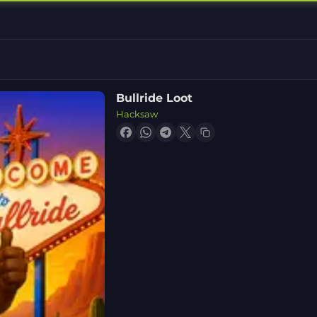
Bullride Loot
Hacksaw