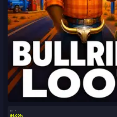
RTP
96.00%