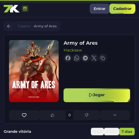
Entrar
Cadastrar
Cassino
Army of Ares
Army of Ares
Hacksaw
Jogar
0
Army of Ares
Grande vitória
Hoje
3 dias
7 dias
Hacksaw