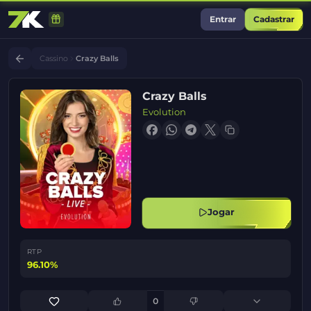
Entrar
Cadastrar
Cassino
Crazy Balls
Crazy Balls
Evolution
Jogar
RTP
96.10%
0