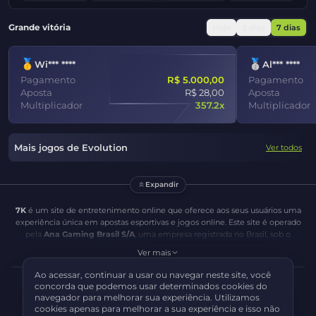
Crazy Balls
Grande vitória
Hoje
3 dias
7 dias
Evolution
🥇
🥈
Crazy Balls
Wi*** ****
é um jogo de cassino online da
Evolution
Al*** ****
,
disponível na
7K
. Com mecânica envolvente e gráficos de
Pagamento
R$ 5.000,00
Pagamento
Aposta
R$ 28,00
Aposta
qualidade, oferece uma experiência completa para quem
Multiplicador
357.2
x
Multiplicador
busca diversão e oportunidades de prêmios em cada
rodada.
Mais jogos de Evolution
Ver todos
Como jogar Crazy Balls na 7K
Para começar a jogar
Crazy Balls
, basta ajustar o valor da
aposta e iniciar a rodada. O jogo é fácil de entender e
Expandir
indicado tanto para quem está começando quanto para
7K
é um site de entretenimento online que oferece aos seus usuários uma
jogadores experientes da Evolution.
experiência única em apostas esportivas e jogos online. Este site é operado
pela
Ana Gaming Brasil S/A
, uma empresa registrada no Brasil, sob o
Sobre o Crazy Balls
número CNPJ
55.933.850/0001-34
, entidade devidamente autorizada a
Ver mais
O
Crazy Balls
segue o padrão de qualidade da Evolution,
operar a modalidade lotérica de apostas de quota fixa no Brasil, em
temática desportiva e jogos online, conjuntamente, pela Secretaria de
com tecnologia auditada e resultados aleatórios. Com RTP
Ao acessar, continuar a usar ou navegar neste site, você
Este site utiliza cookies
Prêmios e Apostas do Ministério da Fazenda, conforme Portaria SPA/MF
+18 · JOGUE COM
médio de
96.1%
, oferece uma boa relação entre risco e
concorda que podemos usar determinados cookies do
n.º 322/2025, publicada em 17 de fevereiro de 2025 no Diário Oficial da
RESPONSABILIDADE
navegador para melhorar sua experiência. Utilizamos
retorno a cada partida.
República Federativa do Brasil.
cookies apenas para melhorar a sua experiência e isso não
APOSTA NÃO É