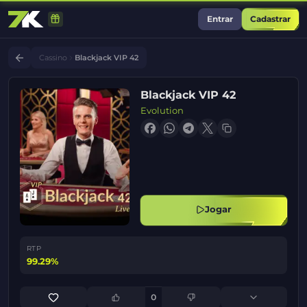
Entrar
Cadastrar
Cassino
Blackjack VIP 42
Blackjack VIP 42
Evolution
Jogar
RTP
99.29%
0