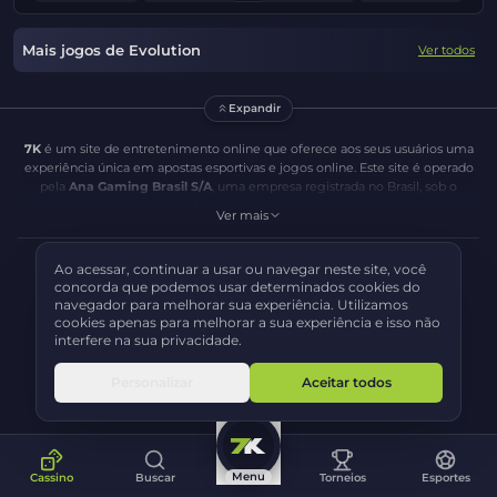
Blackjack VIP 27
Mais jogos de Evolution
Ver todos
Evolution
Blackjack VIP 27
é um jogo de cassino online da
Evolution
,
Expandir
disponível na
7K
. Com mecânica envolvente e gráficos de
qualidade, oferece uma experiência completa para quem
7K
é um site de entretenimento online que oferece aos seus usuários uma
experiência única em apostas esportivas e jogos online. Este site é operado
busca diversão e oportunidades de prêmios em cada
pela
Ana Gaming Brasil S/A
, uma empresa registrada no Brasil, sob o
rodada.
número CNPJ
55.933.850/0001-34
, entidade devidamente autorizada a
Ver mais
operar a modalidade lotérica de apostas de quota fixa no Brasil, em
Como jogar Blackjack VIP 27 na 7K
temática desportiva e jogos online, conjuntamente, pela Secretaria de
Prêmios e Apostas do Ministério da Fazenda, conforme Portaria SPA/MF
Para começar a jogar
Blackjack VIP 27
, basta ajustar o valor
+18 · JOGUE COM
Ao acessar, continuar a usar ou navegar neste site, você
Este site utiliza cookies
n.º 322/2025, publicada em 17 de fevereiro de 2025 no Diário Oficial da
RESPONSABILIDADE
da aposta e iniciar a rodada. O jogo é fácil de entender e
concorda que podemos usar determinados cookies do
República Federativa do Brasil.
navegador para melhorar sua experiência. Utilizamos
APOSTA NÃO É
indicado tanto para quem está começando quanto para
INVESTIMENTO
cookies apenas para melhorar a sua experiência e isso não
jogadores experientes da Evolution.
Ao acessar, continuar a usar ou navegar neste site, você concorda que
interfere na sua privacidade.
podemos usar determinados cookies do navegador para melhorar sua
Sobre o Blackjack VIP 27
experiência ao usar nosso site. Utilizamos cookies apenas para melhorar a
Personalizar
Aceitar todos
sua experiência e isso não interfere na sua privacidade.
O
Blackjack VIP 27
segue o padrão de qualidade da
Evolution, com tecnologia auditada e resultados aleatórios.
O uso desta plataforma é proibido para
beneficiários de Bolsa Família e
Com RTP médio de
99.29%
, oferece uma boa relação entre
Benefício de Prestação Continuada (BPC).
risco e retorno a cada partida.
Menu
Cassino
Buscar
Torneios
Esportes