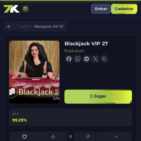
Entrar
Cadastrar
Cassino
Blackjack VIP 27
Blackjack VIP 27
Evolution
Jogar
RTP
99.29%
0