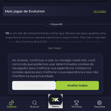
Blackjack VIP 23
Mais jogos de Evolution
Ver todos
Evolution
Blackjack VIP 23
é um jogo de cassino online da
Evolution
,
Expandir
disponível na
7K
. Com mecânica envolvente e gráficos de
qualidade, oferece uma experiência completa para quem
7K
é um site de entretenimento online que oferece aos seus usuários uma
experiência única em apostas esportivas e jogos online. Este site é operado
busca diversão e oportunidades de prêmios em cada
pela
Ana Gaming Brasil S/A
, uma empresa registrada no Brasil, sob o
rodada.
número CNPJ
55.933.850/0001-34
, entidade devidamente autorizada a
Ver mais
operar a modalidade lotérica de apostas de quota fixa no Brasil, em
Como jogar Blackjack VIP 23 na 7K
temática desportiva e jogos online, conjuntamente, pela Secretaria de
Prêmios e Apostas do Ministério da Fazenda, conforme Portaria SPA/MF
Para começar a jogar
Blackjack VIP 23
, basta ajustar o valor
+18 · JOGUE COM
Ao acessar, continuar a usar ou navegar neste site, você
Este site utiliza cookies
n.º 322/2025, publicada em 17 de fevereiro de 2025 no Diário Oficial da
RESPONSABILIDADE
da aposta e iniciar a rodada. O jogo é fácil de entender e
concorda que podemos usar determinados cookies do
República Federativa do Brasil.
navegador para melhorar sua experiência. Utilizamos
APOSTA NÃO É
indicado tanto para quem está começando quanto para
INVESTIMENTO
cookies apenas para melhorar a sua experiência e isso não
jogadores experientes da Evolution.
Ao acessar, continuar a usar ou navegar neste site, você concorda que
interfere na sua privacidade.
podemos usar determinados cookies do navegador para melhorar sua
Sobre o Blackjack VIP 23
experiência ao usar nosso site. Utilizamos cookies apenas para melhorar a
Personalizar
Aceitar todos
sua experiência e isso não interfere na sua privacidade.
O
Blackjack VIP 23
segue o padrão de qualidade da
Evolution, com tecnologia auditada e resultados aleatórios.
O uso desta plataforma é proibido para
beneficiários de Bolsa Família e
Com RTP médio de
99.29%
, oferece uma boa relação entre
Benefício de Prestação Continuada (BPC).
risco e retorno a cada partida.
Menu
Cassino
Buscar
Torneios
Esportes