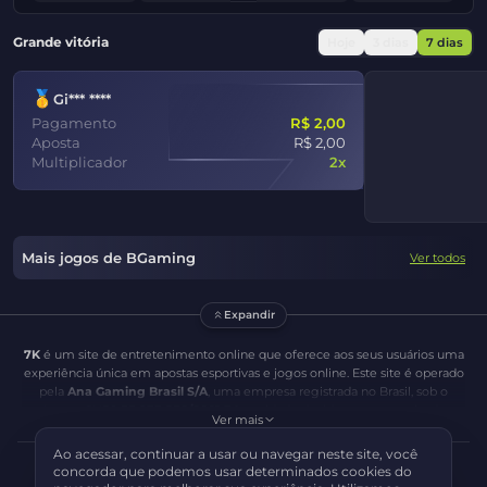
Classic Multihand Blackjack
Grande vitória
Hoje
3 dias
7 dias
BGaming
🥇
Classic Multihand Blackjack
Gi*** ****
é um jogo de cassino online
da
BGaming
, disponível na
7K
. Com mecânica envolvente e
Pagamento
R$ 2,00
Aposta
R$ 2,00
gráficos de qualidade, oferece uma experiência completa
Multiplicador
2
x
para quem busca diversão e oportunidades de prêmios em
cada rodada.
Como jogar Classic Multihand Blackjack na 7K
Mais jogos de BGaming
Para começar a jogar
Classic Multihand Blackjack
, basta
Ver todos
ajustar o valor da aposta e iniciar a rodada. O jogo é fácil de
entender e indicado tanto para quem está começando
Expandir
quanto para jogadores experientes da BGaming.
7K
é um site de entretenimento online que oferece aos seus usuários uma
Sobre o Classic Multihand Blackjack
experiência única em apostas esportivas e jogos online. Este site é operado
pela
Ana Gaming Brasil S/A
, uma empresa registrada no Brasil, sob o
O
Classic Multihand Blackjack
segue o padrão de
número CNPJ
55.933.850/0001-34
, entidade devidamente autorizada a
qualidade da BGaming, com tecnologia auditada e
Ver mais
operar a modalidade lotérica de apostas de quota fixa no Brasil, em
resultados aleatórios. Com RTP médio de
99.4%
, oferece
temática desportiva e jogos online, conjuntamente, pela Secretaria de
Ao acessar, continuar a usar ou navegar neste site, você
Este site utiliza cookies
uma boa relação entre risco e retorno a cada partida.
Prêmios e Apostas do Ministério da Fazenda, conforme Portaria SPA/MF
+18 · JOGUE COM
concorda que podemos usar determinados cookies do
n.º 322/2025, publicada em 17 de fevereiro de 2025 no Diário Oficial da
RESPONSABILIDADE