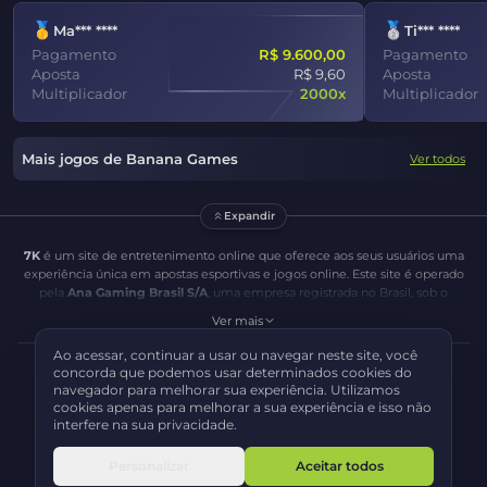
🥇
🥈
Tigre da Sorte
Ma*** ****
é um jogo de cassino online da
Banana
Ti*** ****
Games
, disponível na
7K
. Com mecânica envolvente e
Pagamento
R$ 9.600,00
Pagamento
Aposta
R$ 9,60
Aposta
gráficos de qualidade, oferece uma experiência completa
Multiplicador
2000
x
Multiplicador
para quem busca diversão e oportunidades de prêmios em
cada rodada.
Mais jogos de Banana Games
Ver todos
Como jogar Tigre da Sorte na 7K
Para começar a jogar
Tigre da Sorte
, basta ajustar o valor da
aposta e iniciar a rodada. O jogo é fácil de entender e
Expandir
indicado tanto para quem está começando quanto para
7K
é um site de entretenimento online que oferece aos seus usuários uma
jogadores experientes da Banana Games.
experiência única em apostas esportivas e jogos online. Este site é operado
pela
Ana Gaming Brasil S/A
, uma empresa registrada no Brasil, sob o
Sobre o Tigre da Sorte
número CNPJ
55.933.850/0001-34
, entidade devidamente autorizada a
Ver mais
O
Tigre da Sorte
segue o padrão de qualidade da Banana
operar a modalidade lotérica de apostas de quota fixa no Brasil, em
temática desportiva e jogos online, conjuntamente, pela Secretaria de
Games, com tecnologia auditada e resultados aleatórios.
Ao acessar, continuar a usar ou navegar neste site, você
Este site utiliza cookies
Prêmios e Apostas do Ministério da Fazenda, conforme Portaria SPA/MF
+18 · JOGUE COM
Com RTP médio de
97%
, oferece uma boa relação entre
concorda que podemos usar determinados cookies do
n.º 322/2025, publicada em 17 de fevereiro de 2025 no Diário Oficial da
RESPONSABILIDADE
navegador para melhorar sua experiência. Utilizamos
risco e retorno a cada partida.
República Federativa do Brasil.
cookies apenas para melhorar a sua experiência e isso não
APOSTA NÃO É
INVESTIMENTO
interfere na sua privacidade.
Por que jogar Tigre da Sorte na 7K
Ao acessar, continuar a usar ou navegar neste site, você concorda que
podemos usar determinados cookies do navegador para melhorar sua
Na
7K
, você joga com total segurança, suporte rápido e
Personalizar
Aceitar todos
experiência ao usar nosso site. Utilizamos cookies apenas para melhorar a
depósitos via Pix. A plataforma é licenciada e reúne