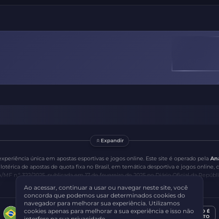
onível na
7K
. Com mecânica envolvente e gráficos de qualidade, ofe
a e iniciar a rodada. O jogo é fácil de entender e indicado tanto pa
m tecnologia auditada e resultados aleatórios. Com RTP médio de
9
Expandir
os via Pix. A plataforma é licenciada e reúne dezenas de títulos da
periência única em apostas esportivas e jogos online. Este site é operado pela
Ana
otérica de apostas de quota fixa no Brasil, em temática desportiva e jogos online,
MF n.º 322/2025, publicada em 17 de fevereiro de 2025 no Diário Oficial da Repúblic
Ao acessar, continuar a usar ou navegar neste site, você
Ver mais
Este site utiliza cookies
s usar determinados cookies do navegador para melhorar sua experiência ao usar nos
concorda que podemos usar determinados cookies do
interfere na sua privacidade.
navegador para melhorar sua experiência. Utilizamos
+18 · JOGUE COM
cookies apenas para melhorar a sua experiência e isso não
APOSTA NÃO É
forma é proibido para
beneficiários de Bolsa Família e Benefício de Prestação 
RESPONSABILIDADE
INVESTIMENTO
interfere na sua privacidade.