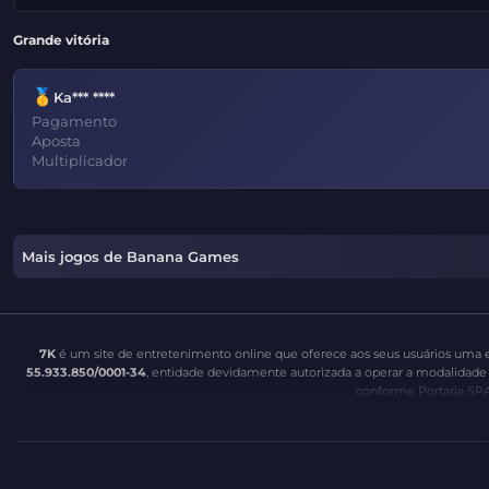
Double 7k
Grande vitória
Banana Games
🥇
Double 7k
Ka*** ****
é um jogo de cassino online da
Banana Games
, disp
oportunidades de prêmios em cada rodada.
Pagamento
Aposta
Como jogar Double 7k na 7K
Multiplicador
Para começar a jogar
Double 7k
, basta ajustar o valor da apost
Banana Games.
Sobre o Double 7k
Mais jogos de Banana Games
O
Double 7k
segue o padrão de qualidade da Banana Games, co
Por que jogar Double 7k na 7K
Na
7K
, você joga com total segurança, suporte rápido e depósit
7K
é um site de entretenimento online que oferece aos seus usuários uma ex
responsabilidade!
55.933.850/0001-34
, entidade devidamente autorizada a operar a modalidade l
conforme Portaria SPA/
Ao acessar, continuar a usar ou navegar neste site, você concorda que podemo
O uso desta plata