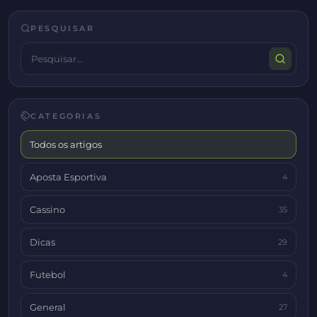
PESQUISAR
CATEGORIAS
Todos os artigos
Aposta Esportiva
4
Cassino
35
Dicas
29
Futebol
4
General
27