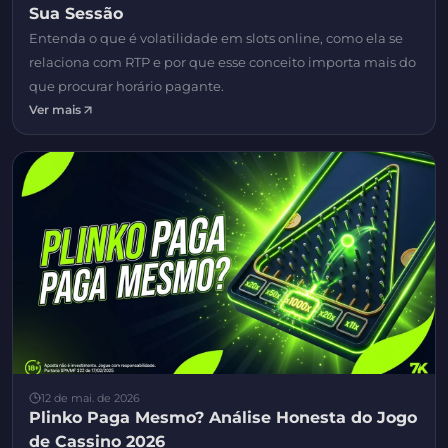
Sua Sessão
Entenda o que é volatilidade em slots online, como ela se
relaciona com RTP e por que esse conceito importa mais do
que procurar horário pagante.
Ver mais
12 de mai. de 2026
Plinko Paga Mesmo? Análise Honesta do Jogo
de Cassino 2026