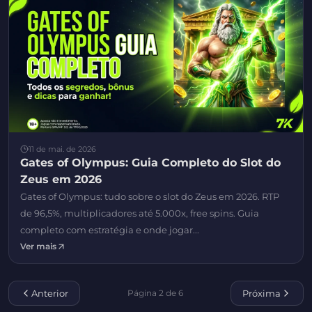
11 de mai. de 2026
Gates of Olympus: Guia Completo do Slot do
Zeus em 2026
Gates of Olympus: tudo sobre o slot do Zeus em 2026. RTP
de 96,5%, multiplicadores até 5.000x, free spins. Guia
completo com estratégia e onde jogar...
Ver mais
Anterior
Página 2 de 6
Próxima