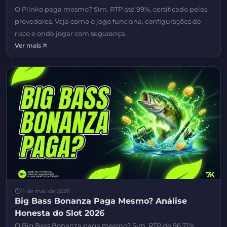
O Plinko paga mesmo? Sim. RTP até 99%, certificado pelos
provedores. Veja como o jogo funciona, configurações de
risco e onde jogar com segurança.
Ver mais
11 de mai. de 2026
Big Bass Bonanza Paga Mesmo? Análise
Honesta do Slot 2026
O Big Bass Bonanza paga mesmo? Sim. RTP de 96,71%,