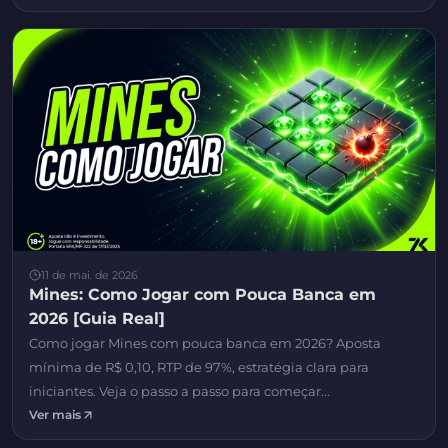
11 de mai. de 2026
Mines: Como Jogar com Pouca Banca em
2026 [Guia Real]
Como jogar Mines com pouca banca em 2026? Aposta
mínima de R$ 0,10, RTP de 97%, estratégia clara para
iniciantes. Veja o passo a passo para começar...
Ver mais