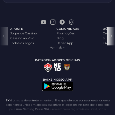
APOSTE
COMUNIDADE
DÚVID
Jogos de Cassino
Promoções
Central
Cassino ao Vivo
Blog
Suporte
Todos os Jogos
Baixar App
FAQ
Ver mais
PATROCINADORES OFICIAIS
BAIXE NOSSO APP
7K
é um site de entretenimento online que oferece aos seus usuários uma
experiência única em apostas esportivas e jogos online. Este site é operado
pela
Ana Gaming Brasil S/A
, uma empresa registrada no Brasil, sob o
número CNPJ
55.933.850/0001-34
, entidade devidamente autorizada a