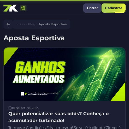
Entrar
Cadastrar
Início
Blog
Aposta Esportiva
Aposta Esportiva
10 de set. de 2025
Quer potencializar suas odds? Conheça o
acumulador turbinado!
Termos e Condições É isso mesmo! Se você é cliente 7k, você