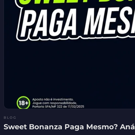
BLOG
Sweet Bonanza Paga Mesmo? Análi