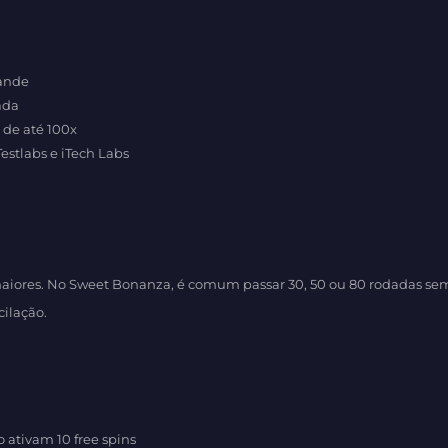
rande
ada
 de até 100x
estlabs e iTech Labs
aiores. No Sweet Bonanza, é comum passar 30, 50 ou 80 rodadas se
cilação.
 ativam 10 free spins