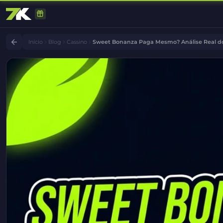
Início
Blog
Cassino
Sweet Bonanza Paga Mesmo? Análise Real do