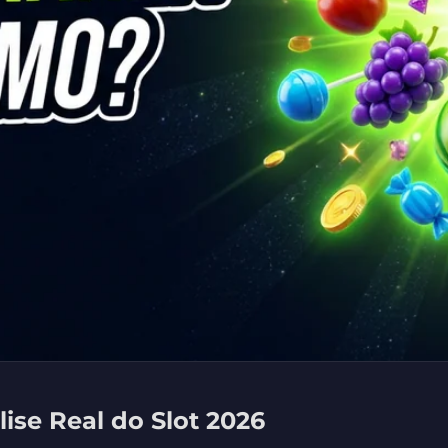
se Real do Slot 2026