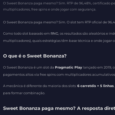
O Sweet Bonanza paga mesmo? Sim. RTP de 96,48%, certificado pela
multiplicadores, free spins e onde jogar com segurança.
O Sweet Bonanza paga mesmo? Sim. O slot tem RTP oficial de 96,48
Como todo slot baseado em
RNG
, os resultados são aleatórios e i
multiplicadores), quais estratégias têm base técnica e onde joga
O que é o Sweet Bonanza?
O Sweet Bonanza é um slot da
Pragmatic Play
lançado em 2019, co
pagamentos altos via free spins com multiplicadores acumulativos
A mecânica é diferente da maioria dos slots:
6 carretéis × 5 linhas
para formar combinação.
Sweet Bonanza paga mesmo? A resposta dire