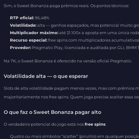
Sim, o Sweet Bonanza paga prêmios reais. Os pontos técnicos:
RTP oficial:
96,48%
Volatilidade:
alta — ganhos espaçados, mas potencial muito g
Multiplicador máximo:
até 21.100x a aposta em uma única rod
Recurso especial:
free spins com multiplicadores acumulativos
Provedor:
Pragmatic Play, licenciada e auditada por GLI, BMM T
Na 7K, o Sweet Bonanza é oferecido na versão oficial Pragmatic.
Volatilidade alta — o que esperar
Slots de alta volatilidade pagam menos vezes, mas com prêmios m
majoritariamente nos free spins. Quem joga precisa aceitar essa os
O que faz o Sweet Bonanza pagar alto
O verdadeiro potencial do jogo está nos
free spins
:
Quatro ou mais símbolos “scatter” (pirulito) em qualquer posição