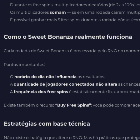
Durante os free spins, multiplicadores aleatórios (de 2x a 100x)
Os multiplicadores
somam
— se em uma rodada caírem multiplic
É possível ganhar mais 5 free spins durante a rodada bônus (com 
Como o Sweet Bonanza realmente funciona
Cada rodada do Sweet Bonanza é processada pelo RNG no momento e
Pontos importantes:
O
horário do dia não influencia
os resultados.
A
quantidade de jogadores conectados não altera
as chances
A
frequência dos free spins
é estatisticamente fixa: aproxima
Existe também o recurso
“Buy Free Spins”
: você pode comprar ace
Estratégias com base técnica
Não existe estratégia que altere o RNG. Mas há práticas que proteg