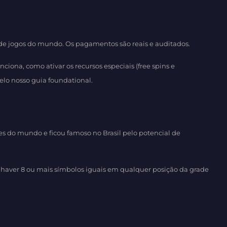
 de jogos do mundo. Os pagamentos são reais e auditados.
ciona, como ativar os recursos especiais (free spins e
elo nosso guia foundational.
es do mundo e ficou famoso no Brasil pelo potencial de
 haver 8 ou mais símbolos iguais em qualquer posição da grade