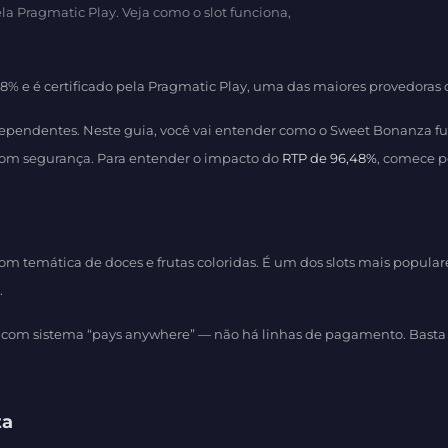
 Pragmatic Play. Veja como o slot funciona,
% e é certificado pela Pragmatic Play, uma das maiores provedoras
ndependentes. Neste guia, você vai entender como o Sweet Bonanza fun
r com segurança. Para entender o impacto do
RTP de 96,48%
, comece p
m temática de doces e frutas coloridas. É um dos slots mais popular
.
, com sistema “pays anywhere” — não há linhas de pagamento. Basta
ta