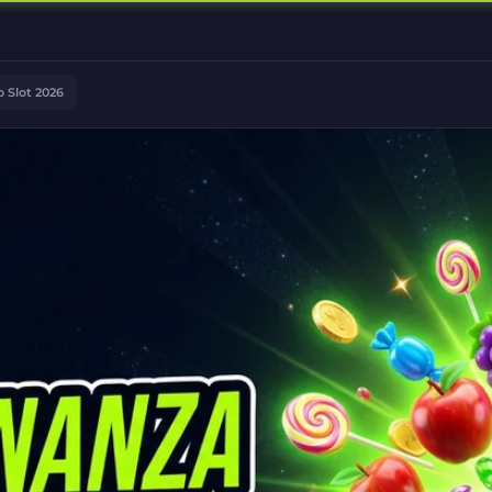
 Slot 2026