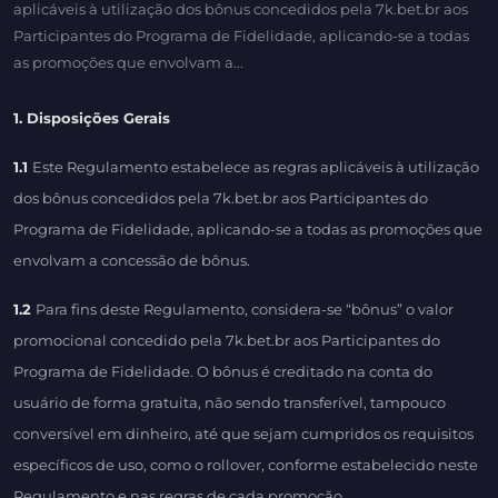
aplicáveis à utilização dos bônus concedidos pela 7k.bet.br aos
Participantes do Programa de Fidelidade, aplicando-se a todas
as promoções que envolvam a...
1. Disposições Gerais
1.1
Este Regulamento estabelece as regras aplicáveis à utilização
dos bônus concedidos pela 7k.bet.br aos Participantes do
Programa de Fidelidade, aplicando-se a todas as promoções que
envolvam a concessão de bônus.
1.2
Para fins deste Regulamento, considera-se “bônus” o valor
promocional concedido pela 7k.bet.br aos Participantes do
Programa de Fidelidade. O bônus é creditado na conta do
usuário de forma gratuita, não sendo transferível, tampouco
conversível em dinheiro, até que sejam cumpridos os requisitos
específicos de uso, como o rollover, conforme estabelecido neste
Regulamento e nas regras de cada promoção.