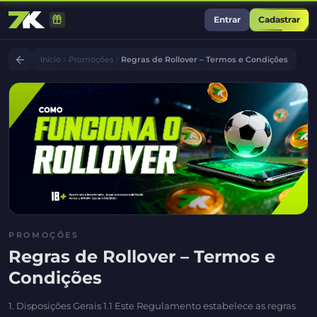
Entrar
Cadastrar
Início
Promoções
Regras de Rollover – Termos e Condições
PROMOÇÕES
Regras de Rollover – Termos e
Condições
1. Disposições Gerais 1.1 Este Regulamento estabelece as regras