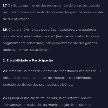
1.7
O não cumprimento das regras dentro do prazo estipulado
resultará no cancelamento do bônus e dos ganhos provenientes
de sua utilização.
1.8
. O valor máximo que poderá ser resgatado, em qualquer
modalidade, será limitado a até 3 (três) vezes o valor do bônus
originalmente concedido, independentemente dos ganhos
obtidos durante sua utilização.
2. Elegibilidade e Participação
2.1
Somente usuários devidamente cadastrados, maiores de 18
(dezoito) anos, participantes do Programa de Fidelidade,
poderão participar das promoções de bônus.
2.2
Qualquer indício de fraude, abuso de sistema, uso de
softwares automatizados ou manipulação de resultados