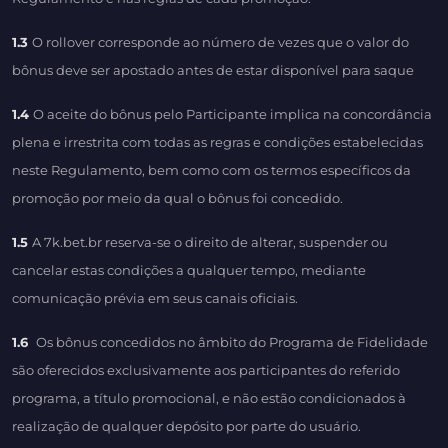
1.3
O rollover corresponde ao número de vezes que o valor do
bônus deve ser apostado antes de estar disponível para saque
1.4
O aceite do bônus pelo Participante implica na concordância
plena e irrestrita com todas as regras e condições estabelecidas
neste Regulamento, bem como com os termos específicos da
promoção por meio da qual o bônus foi concedido.
1.5
A 7k.bet.br reserva-se o direito de alterar, suspender ou
cancelar estas condições a qualquer tempo, mediante
comunicação prévia em seus canais oficiais.
1.6
Os bônus concedidos no âmbito do Programa de Fidelidade
são oferecidos exclusivamente aos participantes do referido
programa, a título promocional, e não estão condicionados à
realização de qualquer depósito por parte do usuário.