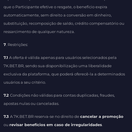
que o Participante efetive o resgate, o benefício expira
automaticamente, sem direito a conversão em dinheiro,
substituição, recomposição de saldo, crédito compensatório ou
ressarcimento de qualquer natureza.
7
. Restrições:
7.1
A oferta é válida apenas para usuários selecionados pela
7K.BET.BR, sendo sua disponibilização uma liberalidade
exclusiva da plataforma, que poderá oferecê-la a determinados
usuários a seu critério.
7.2
Condições não válidas para contas duplicadas, fraudes,
apostas nulas ou canceladas.
7.3
A 7K.BET.BR reserva-se no direito de
cancelar a promoção
ou
revisar benefícios em caso de irregularidades
.