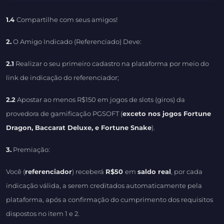
1.4
Compartilhe com seus amigos!
2.
O Amigo Indicado (Referenciado) Deve:
2.1
Realizar o seu primeiro cadastro na plataforma por meio do
link de indicação do referenciador;
2.2
Apostar ao menos R$150 em jogos de slots (giros) da
provedora de gamificação PGSOFT (
exceto nos jogos Fortune
Dragon, Baccarat Deluxe, e Fortune Snake
).
3.
Premiação:
Você (
referenciador
) receberá
R$50
em
saldo real
, por cada
indicação válida, a serem creditados automaticamente pela
plataforma, após a confirmação do cumprimento dos requisitos
dispostos no item 1 e 2.