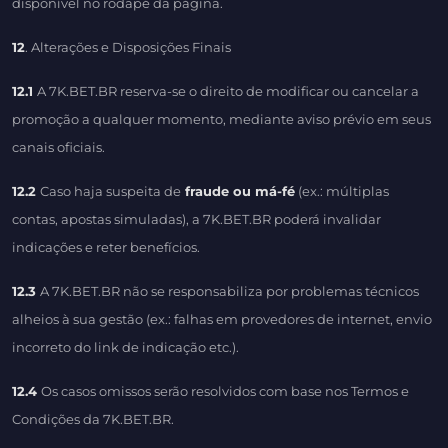
disponível no rodapé da página.
12
. Alterações e Disposições Finais
12.1
A 7K.BET.BR reserva-se o direito de modificar ou cancelar a
promoção a qualquer momento, mediante aviso prévio em seus
canais oficiais.
12.2
Caso haja suspeita de
fraude ou má-fé
(ex.: múltiplas
contas, apostas simuladas), a 7K.BET.BR poderá invalidar
indicações e reter benefícios.
12.3
A 7K.BET.BR não se responsabiliza por problemas técnicos
alheios à sua gestão (ex.: falhas em provedores de internet, envio
incorreto do link de indicação etc.).
12.4
Os casos omissos serão resolvidos com base nos Termos e
Condições da 7K.BET.BR.