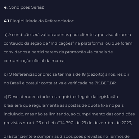
4.
Condições Gerais:
4.1
Elegibilidade do Referenciador:
a) A condição será válida apenas para clientes que visualizam o
conteúdo da seção de “Indicações” na plataforma, ou que foram
convidados a participarem da promoção via canais de
comunicação oficial da marca;
b) O Referenciador precisa ter mais de 18 (dezoito) anos, residir
no Brasil e possuir conta ativa e verificada na 7K.BET.BR;
c) Deve atender a todos os requisitos legais da legislação
brasileira que regulamenta as apostas de quota fixa no país,
incluindo, mas não se limitando, ao cumprimento das condições
previstas no art. 26 da Lei nº 14.790, de 29 de dezembro de 2023;
d) Estar ciente e cumprir as disposições previstas no Termos de