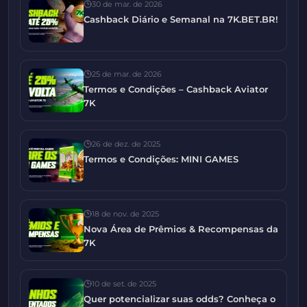
30 de mar. de 2026
Cashback Diário e Semanal na 7K.BET.BR!
25 de mar. de 2026
Termos e Condições – Cashback Aviator
7K
26 de dez. de 2025
Termos e Condições: MINI GAMES
18 de nov. de 2025
Nova Área de Prêmios & Recompensas da
7K
10 de set. de 2025
Quer potencializar suas odds? Conheça o