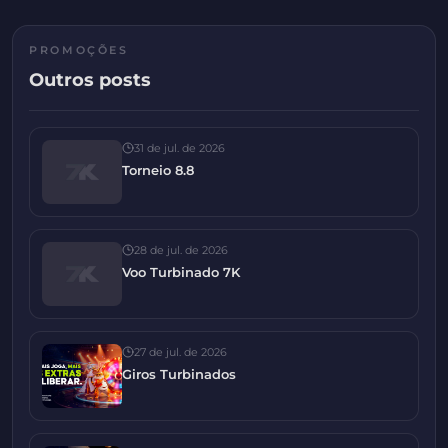
PROMOÇÕES
Outros posts
31 de jul. de 2026
Torneio 8.8
28 de jul. de 2026
Voo Turbinado 7K
27 de jul. de 2026
Giros Turbinados