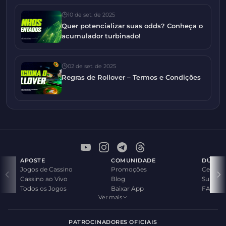
10 de set. de 2025
Quer potencializar suas odds? Conheça o
acumulador turbinado!
02 de set. de 2025
Regras de Rollover – Termos e Condições
APOSTE
COMUNIDADE
DÚVID
Jogos de Cassino
Promoções
Central
Cassino ao Vivo
Blog
Suporte
Todos os Jogos
Baixar App
FAQ
Ver mais
PATROCINADORES OFICIAIS