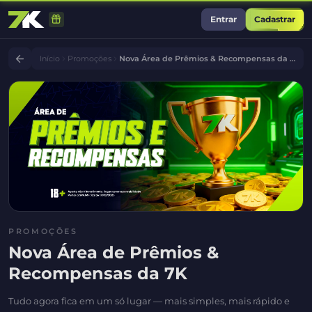
Entrar
Cadastrar
Início
Promoções
Nova Área de Prêmios & Recompensas da 7K
PROMOÇÕES
Nova Área de Prêmios &
Recompensas da 7K
Tudo agora fica em um só lugar — mais simples, mais rápido e