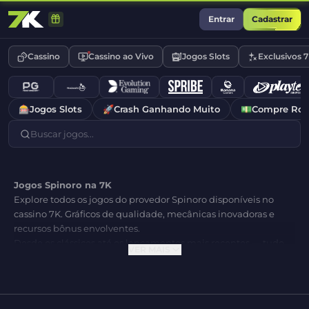
Entrar
Cadastrar
Cassino
Cassino ao Vivo
Jogos Slots
Exclusivos 
Spinoro
🎰
🚀
💵
Jogos Slots
Crash Ganhando Muito
Compre Rod
Jogos Spinoro na 7K
Explore todos os jogos do provedor Spinoro disponíveis no
cassino 7K. Gráficos de qualidade, mecânicas inovadoras e
recursos bônus envolventes.
Desde os clássicos até os lançamentos mais recentes — tudo
VER MAIS
otimizado para celular e desktop. Descubra por que o Spinoro
é um dos favoritos dos jogadores brasileiros!