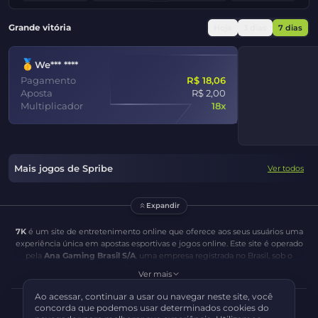
Goal
Grande vitória
Hoje
3 dias
7 dias
Spribe
🥇
Goal
We*** ****
é um jogo de cassino online da
Spribe
, disponível na
7K
. Com mecânica envolvente e gráficos de qualidade,
Pagamento
R$ 18,06
Aposta
R$ 2,00
oferece uma experiência completa para quem busca
Multiplicador
18
x
diversão e oportunidades de prêmios em cada rodada.
Como jogar Goal na 7K
Para começar a jogar
Goal
, basta ajustar o valor da aposta e
Mais jogos de Spribe
iniciar a rodada. O jogo é fácil de entender e indicado tanto
Ver todos
para quem está começando quanto para jogadores
experientes da Spribe.
Expandir
Sobre o Goal
7K
é um site de entretenimento online que oferece aos seus usuários uma
O
Goal
segue o padrão de qualidade da Spribe, com
experiência única em apostas esportivas e jogos online. Este site é operado
pela
Ana Gaming Brasil S/A
, uma empresa registrada no Brasil, sob o
tecnologia auditada e resultados aleatórios. Com RTP
número CNPJ
55.933.850/0001-34
, entidade devidamente autorizada a
médio de
97.00%
, oferece uma boa relação entre risco e
Ver mais
operar a modalidade lotérica de apostas de quota fixa no Brasil, em
retorno a cada partida.
temática desportiva e jogos online, conjuntamente, pela Secretaria de
Ao acessar, continuar a usar ou navegar neste site, você
Este site utiliza cookies
Prêmios e Apostas do Ministério da Fazenda, conforme Portaria SPA/MF
+18 · JOGUE COM
concorda que podemos usar determinados cookies do
Por que jogar Goal na 7K
n.º 322/2025, publicada em 17 de fevereiro de 2025 no Diário Oficial da
RESPONSABILIDADE