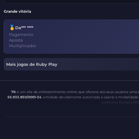
Sugar Rush Fever
Grande vitória
Ruby Play
🥇
Sugar Rush Fever
Da*** ****
é um jogo de cassino online da
Ruby Play
, d
oportunidades de prêmios em cada rodada.
Pagamento
Aposta
Como jogar Sugar Rush Fever na 7K
Multiplicador
Para começar a jogar
Sugar Rush Fever
, basta ajustar o valor 
da Ruby Play.
Mais jogos de Ruby Play
Sobre o Sugar Rush Fever
O
Sugar Rush Fever
segue o padrão de qualidade da Ruby Play,
partida.
7K
é um site de entretenimento online que oferece aos seus usuários uma ex
55.933.850/0001-34
Por que jogar Sugar Rush Fever na 7K
, entidade devidamente autorizada a operar a modalidade l
conforme Portaria SPA/
Na
7K
, você joga com total segurança, suporte rápido e depósito
responsabilidade!
Ao acessar, continuar a usar ou navegar neste site, você concorda que podemo
O uso desta plata