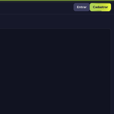
Entrar
Cadastrar