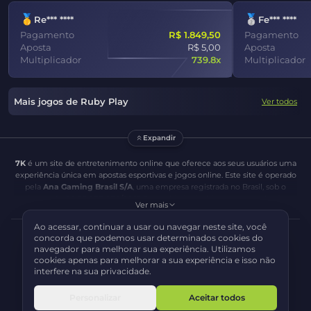
🥇
🥈
Giga Match North Pole
Re*** ****
é um jogo de cassino online da
Fe*** ****
Ruby Play
, disponível na
7K
. Com mecânica envolvente e
Pagamento
R$ 1.849,50
Pagamento
Aposta
R$ 5,00
Aposta
gráficos de qualidade, oferece uma experiência completa
Multiplicador
739.8
x
Multiplicador
para quem busca diversão e oportunidades de prêmios em
cada rodada.
Mais jogos de Ruby Play
Ver todos
Como jogar Giga Match North Pole na 7K
Para começar a jogar
Giga Match North Pole
, basta ajustar
o valor da aposta e iniciar a rodada. O jogo é fácil de
Expandir
entender e indicado tanto para quem está começando
7K
é um site de entretenimento online que oferece aos seus usuários uma
quanto para jogadores experientes da Ruby Play.
experiência única em apostas esportivas e jogos online. Este site é operado
pela
Ana Gaming Brasil S/A
, uma empresa registrada no Brasil, sob o
Sobre o Giga Match North Pole
número CNPJ
55.933.850/0001-34
, entidade devidamente autorizada a
Ver mais
O
Giga Match North Pole
segue o padrão de qualidade da
operar a modalidade lotérica de apostas de quota fixa no Brasil, em
temática desportiva e jogos online, conjuntamente, pela Secretaria de
Ruby Play, com tecnologia auditada e resultados aleatórios.
Ao acessar, continuar a usar ou navegar neste site, você
Este site utiliza cookies
Prêmios e Apostas do Ministério da Fazenda, conforme Portaria SPA/MF
+18 · JOGUE COM
Com RTP médio de
97%
, oferece uma boa relação entre
concorda que podemos usar determinados cookies do
n.º 322/2025, publicada em 17 de fevereiro de 2025 no Diário Oficial da
RESPONSABILIDADE
navegador para melhorar sua experiência. Utilizamos
risco e retorno a cada partida.
República Federativa do Brasil.
cookies apenas para melhorar a sua experiência e isso não
APOSTA NÃO É
INVESTIMENTO
interfere na sua privacidade.
Por que jogar Giga Match North Pole na 7K
Ao acessar, continuar a usar ou navegar neste site, você concorda que
podemos usar determinados cookies do navegador para melhorar sua
Na
7K
, você joga com total segurança, suporte rápido e
Personalizar
Aceitar todos
experiência ao usar nosso site. Utilizamos cookies apenas para melhorar a
depósitos via Pix. A plataforma é licenciada e reúne