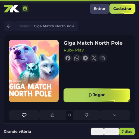
Entrar
Cadastrar
Cassino
Giga Match North Pole
Giga Match North Pole
Ruby Play
Jogar
0
Giga Match North Pole
Grande vitória
Hoje
3 dias
7 dias
Ruby Play