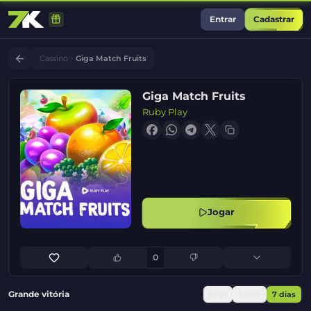
Entrar
Cadastrar
Cassino
Giga Match Fruits
Giga Match Fruits
Ruby Play
Jogar
0
Giga Match Fruits
Grande vitória
Hoje
3 dias
7 dias
Ruby Play