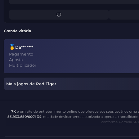
Thor's Vengeance
Grande vitória
Red Tiger
🥇
Thor's Vengeance
Da*** ****
é um jogo de cassino online da
Red Tiger
, di
oportunidades de prêmios em cada rodada.
Pagamento
Aposta
Como jogar Thor's Vengeance na 7K
Multiplicador
Para começar a jogar
Thor's Vengeance
, basta ajustar o valor 
da Red Tiger.
Mais jogos de Red Tiger
Sobre o Thor's Vengeance
O
Thor's Vengeance
segue o padrão de qualidade da Red Tiger,
partida.
7K
é um site de entretenimento online que oferece aos seus usuários uma ex
55.933.850/0001-34
Por que jogar Thor's Vengeance na 7K
, entidade devidamente autorizada a operar a modalidade l
conforme Portaria SPA/
Na
7K
, você joga com total segurança, suporte rápido e depósito
responsabilidade!
Ao acessar, continuar a usar ou navegar neste site, você concorda que podemo