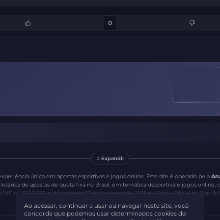
0
sponível na
7K
. Com mecânica envolvente e gráficos de qualidade, o
da aposta e iniciar a rodada. O jogo é fácil de entender e indicado 
 com tecnologia auditada e resultados aleatórios. Com RTP médio de
Expandir
periência única em apostas esportivas e jogos online. Este site é operado pela
Ana
otérica de apostas de quota fixa no Brasil, em temática desportiva e jogos online,
MF n.º 322/2025, publicada em 17 de fevereiro de 2025 no Diário Oficial da Repúblic
s via Pix. A plataforma é licenciada e reúne dezenas de títulos da R
Ao acessar, continuar a usar ou navegar neste site, você
Ver mais
Este site utiliza cookies
s usar determinados cookies do navegador para melhorar sua experiência ao usar nos
concorda que podemos usar determinados cookies do
interfere na sua privacidade.