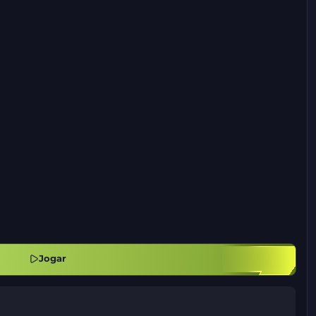
Jogar