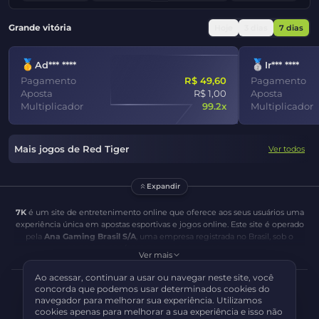
7's Luck
Grande vitória
Hoje
3 dias
7 dias
Red Tiger
🥇
🥈
7's Luck
Ad*** ****
é um jogo de cassino online da
Red Tiger
,
Ir*** ****
disponível na
7K
. Com mecânica envolvente e gráficos de
Pagamento
R$ 49,60
Pagamento
Aposta
R$ 1,00
Aposta
qualidade, oferece uma experiência completa para quem
Multiplicador
99.2
x
Multiplicador
busca diversão e oportunidades de prêmios em cada
rodada.
Mais jogos de Red Tiger
Ver todos
Como jogar 7's Luck na 7K
Para começar a jogar
7's Luck
, basta ajustar o valor da
aposta e iniciar a rodada. O jogo é fácil de entender e
Expandir
indicado tanto para quem está começando quanto para
7K
é um site de entretenimento online que oferece aos seus usuários uma
jogadores experientes da Red Tiger.
experiência única em apostas esportivas e jogos online. Este site é operado
pela
Ana Gaming Brasil S/A
, uma empresa registrada no Brasil, sob o
Sobre o 7's Luck
número CNPJ
55.933.850/0001-34
, entidade devidamente autorizada a
Ver mais
O
7's Luck
segue o padrão de qualidade da Red Tiger, com
operar a modalidade lotérica de apostas de quota fixa no Brasil, em
temática desportiva e jogos online, conjuntamente, pela Secretaria de
tecnologia auditada e resultados aleatórios. Com RTP
Ao acessar, continuar a usar ou navegar neste site, você
Este site utiliza cookies
Prêmios e Apostas do Ministério da Fazenda, conforme Portaria SPA/MF
+18 · JOGUE COM
médio de
95.71%
, oferece uma boa relação entre risco e
concorda que podemos usar determinados cookies do
n.º 322/2025, publicada em 17 de fevereiro de 2025 no Diário Oficial da
RESPONSABILIDADE
navegador para melhorar sua experiência. Utilizamos
retorno a cada partida.
República Federativa do Brasil.
cookies apenas para melhorar a sua experiência e isso não
APOSTA NÃO É