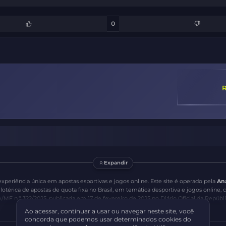
0
ponível na
7K
. Com mecânica envolvente e gráficos de qualidade, of
R
a aposta e iniciar a rodada. O jogo é fácil de entender e indicado t
com tecnologia auditada e resultados aleatórios. Com RTP médio de
Expandir
periência única em apostas esportivas e jogos online. Este site é operado pela
Ana
otérica de apostas de quota fixa no Brasil, em temática desportiva e jogos online,
MF n.º 322/2025, publicada em 17 de fevereiro de 2025 no Diário Oficial da Repúblic
s via Pix. A plataforma é licenciada e reúne dezenas de títulos da R
Ao acessar, continuar a usar ou navegar neste site, você
Ver mais
Este site utiliza cookies
s usar determinados cookies do navegador para melhorar sua experiência ao usar nos
concorda que podemos usar determinados cookies do
interfere na sua privacidade.