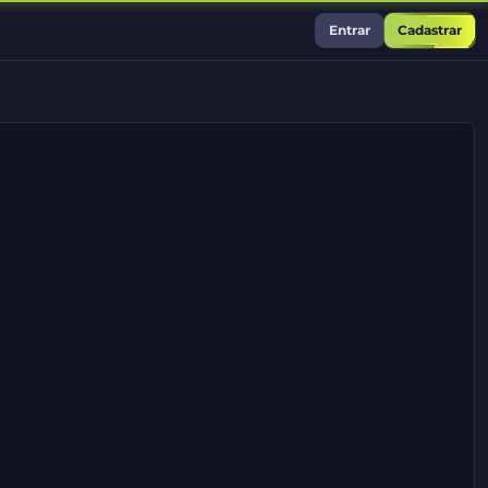
Entrar
Cadastrar