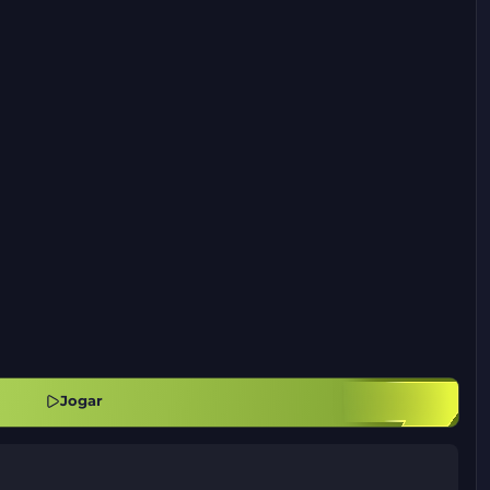
Jogar