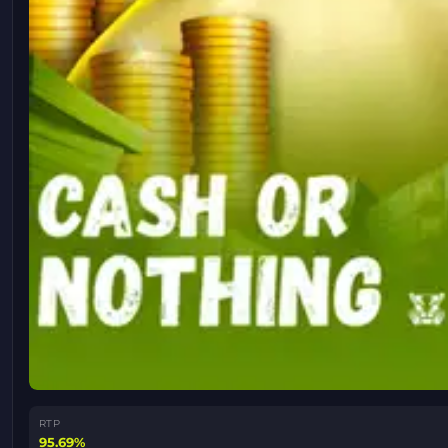
RTP
95.69%