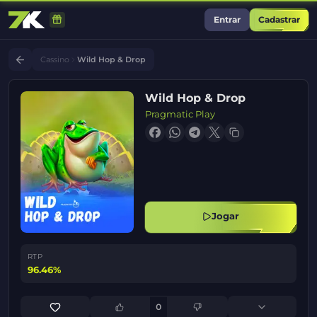
Entrar
Cadastrar
Cassino
Wild Hop & Drop
Wild Hop & Drop
Pragmatic Play
Jogar
RTP
96.46%
0