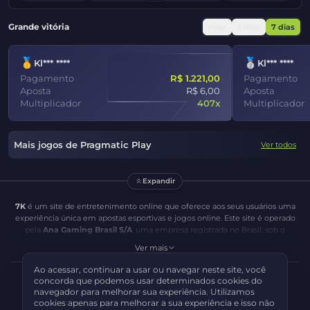
Wild Hop & Drop
Grande vitória
Hoje
3 dias
7 dias
Pragmatic Play
🥇
🥈
Wild Hop & Drop
Kl*** ****
é um jogo de cassino online da
Kl*** ****
Pragmatic Play
, disponível na
7K
. Com mecânica
Pagamento
R$ 1.221,00
Pagamento
Aposta
R$ 6,00
Aposta
envolvente e gráficos de qualidade, oferece uma
Multiplicador
407
x
Multiplicador
experiência completa para quem busca diversão e
oportunidades de prêmios em cada rodada.
Mais jogos de Pragmatic Play
Ver todos
Como jogar Wild Hop & Drop na 7K
Para começar a jogar
Wild Hop & Drop
, basta ajustar o valor
da aposta e iniciar a rodada. O jogo é fácil de entender e
Expandir
indicado tanto para quem está começando quanto para
7K
é um site de entretenimento online que oferece aos seus usuários uma
jogadores experientes da Pragmatic Play.
experiência única em apostas esportivas e jogos online. Este site é operado
pela
Ana Gaming Brasil S/A
, uma empresa registrada no Brasil, sob o
Sobre o Wild Hop & Drop
número CNPJ
55.933.850/0001-34
, entidade devidamente autorizada a
Ver mais
O
Wild Hop & Drop
segue o padrão de qualidade da
operar a modalidade lotérica de apostas de quota fixa no Brasil, em
temática desportiva e jogos online, conjuntamente, pela Secretaria de
Pragmatic Play, com tecnologia auditada e resultados
Ao acessar, continuar a usar ou navegar neste site, você
Este site utiliza cookies
Prêmios e Apostas do Ministério da Fazenda, conforme Portaria SPA/MF
+18 · JOGUE COM
aleatórios. Com RTP médio de
96.46%
, oferece uma boa
concorda que podemos usar determinados cookies do
n.º 322/2025, publicada em 17 de fevereiro de 2025 no Diário Oficial da
RESPONSABILIDADE
navegador para melhorar sua experiência. Utilizamos
relação entre risco e retorno a cada partida.
República Federativa do Brasil.
cookies apenas para melhorar a sua experiência e isso não
APOSTA NÃO É