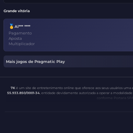
VIP Blackjack 2 - Ruby
Grande vitória
Pragmatic Play
🥇
VIP Blackjack 2 - Ruby
Al*** ****
é um jogo de cassino online da
Pragmat
diversão e oportunidades de prêmios em cada rodada.
Pagamento
Aposta
Como jogar VIP Blackjack 2 - Ruby na 7K
Multiplicador
Para começar a jogar
VIP Blackjack 2 - Ruby
, basta ajustar o v
experientes da Pragmatic Play.
Mais jogos de Pragmatic Play
Sobre o VIP Blackjack 2 - Ruby
O
VIP Blackjack 2 - Ruby
segue o padrão de qualidade da Pragm
cada partida.
7K
é um site de entretenimento online que oferece aos seus usuários uma ex
55.933.850/0001-34
Por que jogar VIP Blackjack 2 - Ruby na 7K
, entidade devidamente autorizada a operar a modalidade l
conforme Portaria SPA/
Na
7K
, você joga com total segurança, suporte rápido e depósito
responsabilidade!
Ao acessar, continuar a usar ou navegar neste site, você concorda que podemo
O uso desta plata