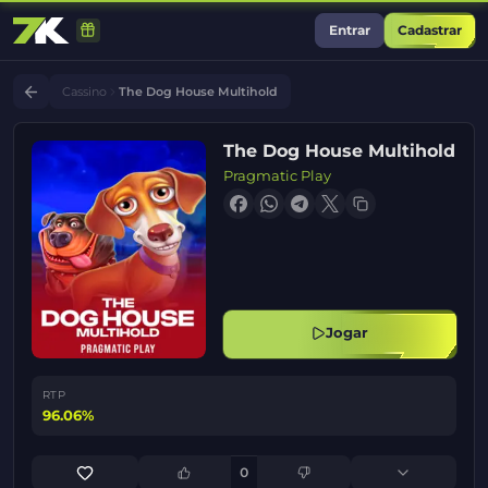
Entrar
Cadastrar
Cassino
The Dog House Multihold
The Dog House Multihold
Pragmatic Play
Jogar
RTP
96.06%
0