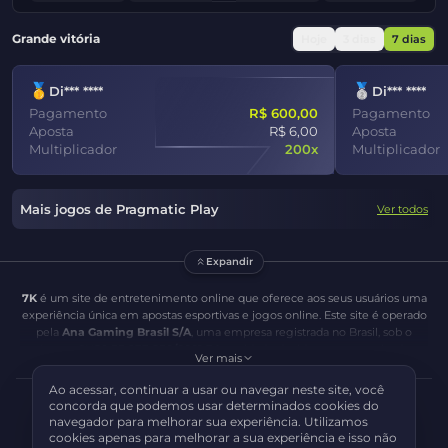
Piggy Bank Bills
Grande vitória
Hoje
3 dias
7 dias
Pragmatic Play
🥇
🥈
Piggy Bank Bills
Di*** ****
é um jogo de cassino online da
Pragmatic
Di*** ****
Play
, disponível na
7K
. Com mecânica envolvente e gráficos
Pagamento
R$ 600,00
Pagamento
Aposta
R$ 6,00
Aposta
de qualidade, oferece uma experiência completa para
Multiplicador
200
x
Multiplicador
quem busca diversão e oportunidades de prêmios em cada
rodada.
Mais jogos de Pragmatic Play
Ver todos
Como jogar Piggy Bank Bills na 7K
Para começar a jogar
Piggy Bank Bills
, basta ajustar o valor
da aposta e iniciar a rodada. O jogo é fácil de entender e
Expandir
indicado tanto para quem está começando quanto para
7K
é um site de entretenimento online que oferece aos seus usuários uma
jogadores experientes da Pragmatic Play.
experiência única em apostas esportivas e jogos online. Este site é operado
pela
Ana Gaming Brasil S/A
, uma empresa registrada no Brasil, sob o
Sobre o Piggy Bank Bills
número CNPJ
55.933.850/0001-34
, entidade devidamente autorizada a
Ver mais
O
Piggy Bank Bills
segue o padrão de qualidade da
operar a modalidade lotérica de apostas de quota fixa no Brasil, em
temática desportiva e jogos online, conjuntamente, pela Secretaria de
Pragmatic Play, com tecnologia auditada e resultados
Ao acessar, continuar a usar ou navegar neste site, você
Este site utiliza cookies
Prêmios e Apostas do Ministério da Fazenda, conforme Portaria SPA/MF
+18 · JOGUE COM
aleatórios. Com RTP médio de
96.50%
, oferece uma boa
concorda que podemos usar determinados cookies do
n.º 322/2025, publicada em 17 de fevereiro de 2025 no Diário Oficial da
RESPONSABILIDADE
navegador para melhorar sua experiência. Utilizamos
relação entre risco e retorno a cada partida.
República Federativa do Brasil.
cookies apenas para melhorar a sua experiência e isso não
APOSTA NÃO É