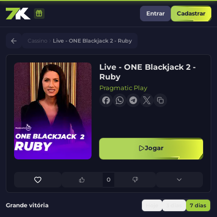
Entrar
Cadastrar
Cassino
Live - ONE Blackjack 2 - Ruby
Live - ONE Blackjack 2 -
Ruby
Pragmatic Play
Jogar
0
Live - ONE Blackjack 2 - Ruby
Grande vitória
Hoje
3 dias
7 dias
Pragmatic Play