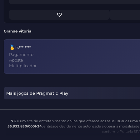
Limbo+
Grande vitória
Pragmatic Play
🥇
Limbo+
Is*** ****
é um jogo de cassino online da
Pragmatic Play
, dispon
oportunidades de prêmios em cada rodada.
Pagamento
Aposta
Como jogar Limbo+ na 7K
Multiplicador
Para começar a jogar
Limbo+
, basta ajustar o valor da aposta 
Pragmatic Play.
Sobre o Limbo+
Mais jogos de Pragmatic Play
O
Limbo+
segue o padrão de qualidade da Pragmatic Play, com 
Por que jogar Limbo+ na 7K
Na
7K
, você joga com total segurança, suporte rápido e depósito
7K
é um site de entretenimento online que oferece aos seus usuários uma ex
responsabilidade!
55.933.850/0001-34
, entidade devidamente autorizada a operar a modalidade l
conforme Portaria SPA/