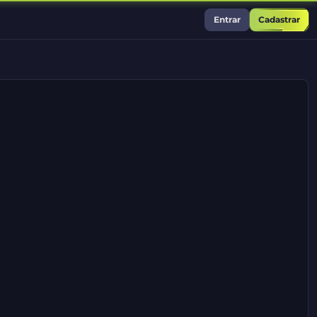
Entrar
Cadastrar