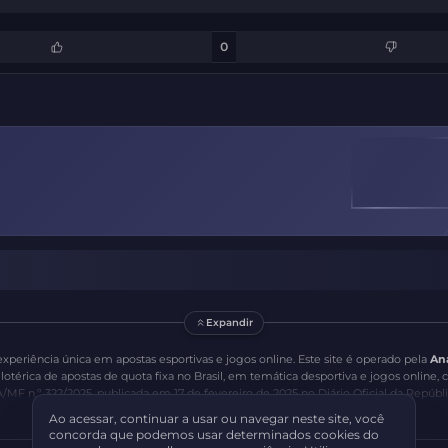
0
y
, disponível na
7K
. Com mecânica envolvente e gráficos de qualidad
a aposta e iniciar a rodada. O jogo é fácil de entender e indicado ta
lay, com tecnologia auditada e resultados aleatórios. Com RTP médi
Expandir
periência única em apostas esportivas e jogos online. Este site é operado pela
Ana
otérica de apostas de quota fixa no Brasil, em temática desportiva e jogos online,
MF n.º 322/2025, publicada em 17 de fevereiro de 2025 no Diário Oficial da Repúblic
s via Pix. A plataforma é licenciada e reúne dezenas de títulos da P
Ao acessar, continuar a usar ou navegar neste site, você
Ver mais
Este site utiliza cookies
s usar determinados cookies do navegador para melhorar sua experiência ao usar nos
concorda que podemos usar determinados cookies do
interfere na sua privacidade.