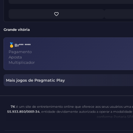
Eye of Cleopatra
Grande vitória
Pragmatic Play
🥇
Eye of Cleopatra
Br*** ****
é um jogo de cassino online da
Pragmatic Pla
e oportunidades de prêmios em cada rodada.
Pagamento
Aposta
Como jogar Eye of Cleopatra na 7K
Multiplicador
Para começar a jogar
Eye of Cleopatra
, basta ajustar o valor d
da Pragmatic Play.
Mais jogos de Pragmatic Play
Sobre o Eye of Cleopatra
O
Eye of Cleopatra
segue o padrão de qualidade da Pragmatic P
cada partida.
7K
é um site de entretenimento online que oferece aos seus usuários uma ex
55.933.850/0001-34
Por que jogar Eye of Cleopatra na 7K
, entidade devidamente autorizada a operar a modalidade l
conforme Portaria SPA/
Na
7K
, você joga com total segurança, suporte rápido e depósito
responsabilidade!
Ao acessar, continuar a usar ou navegar neste site, você concorda que podemo