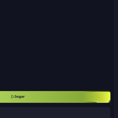
Jogar