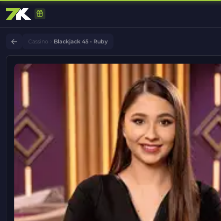
Cassino
Blackjack 45 - Ruby