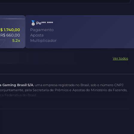
🥈
Pe*** ****
idade, oferece uma experiência completa para quem busca
$ 1.740,00
Pagamento
R$ 660,00
Aposta
5.2
x
Multiplicador
o tanto para quem está começando quanto para jogadores
Ver todos
médio de
97%
, oferece uma boa relação entre risco e retorno a
 Gaming Brasil S/A
, uma empresa registrada no Brasil, sob o número CNPJ
 conjuntamente, pela Secretaria de Prêmios e Apostas do Ministério da Fazenda,
a Federativa do Brasil.
ragmatic Play e demais provedores parceiros. Jogue com
so site. Utilizamos cookies apenas para melhorar a sua experiência e isso não
Continuada (BPC).