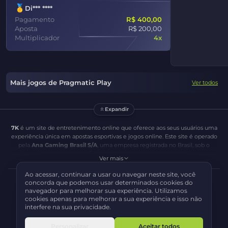
🥇
Di*** ****
Blackjack 31 - Azure
é um jogo de cassino online da
Pagamento
R$ 400,00
Pragmatic Play
, disponível na
7K
. Com mecânica
Aposta
R$ 200,00
envolvente e gráficos de qualidade, oferece uma
Multiplicador
4
x
experiência completa para quem busca diversão e
oportunidades de prêmios em cada rodada.
Como jogar Blackjack 31 - Azure na 7K
Mais jogos de Pragmatic Play
Ver todos
Para começar a jogar
Blackjack 31 - Azure
, basta ajustar o
valor da aposta e iniciar a rodada. O jogo é fácil de entender
Expandir
e indicado tanto para quem está começando quanto para
jogadores experientes da Pragmatic Play.
7K
é um site de entretenimento online que oferece aos seus usuários uma
experiência única em apostas esportivas e jogos online. Este site é operado
Sobre o Blackjack 31 - Azure
pela
Ana Gaming Brasil S/A
, uma empresa registrada no Brasil, sob o
O
Blackjack 31 - Azure
segue o padrão de qualidade da
número CNPJ
55.933.850/0001-34
, entidade devidamente autorizada a
Ver mais
operar a modalidade lotérica de apostas de quota fixa no Brasil, em
Pragmatic Play, com tecnologia auditada e resultados
temática desportiva e jogos online, conjuntamente, pela Secretaria de
aleatórios. Com RTP médio de
97%
, oferece uma boa
Ao acessar, continuar a usar ou navegar neste site, você
Este site utiliza cookies
Prêmios e Apostas do Ministério da Fazenda, conforme Portaria SPA/MF
+18 · JOGUE COM
concorda que podemos usar determinados cookies do
relação entre risco e retorno a cada partida.
n.º 322/2025, publicada em 17 de fevereiro de 2025 no Diário Oficial da
RESPONSABILIDADE
navegador para melhorar sua experiência. Utilizamos
República Federativa do Brasil.
cookies apenas para melhorar a sua experiência e isso não
APOSTA NÃO É
Por que jogar Blackjack 31 - Azure na 7K
INVESTIMENTO
interfere na sua privacidade.
Ao acessar, continuar a usar ou navegar neste site, você concorda que
Na
7K
, você joga com total segurança, suporte rápido e
podemos usar determinados cookies do navegador para melhorar sua
Personalizar
Aceitar todos
depósitos via Pix. A plataforma é licenciada e reúne