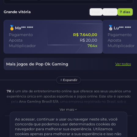
Mega Joker
Grande vitória
Hoje
3 dias
7 dias
Pop Ok Gaming
🥇
🥈
Mega Joker
Ma*** ****
é um jogo de cassino online da
Pop Ok
Lu*** ****
Gaming
, disponível na
7K
. Com mecânica envolvente e
Pagamento
R$ 7.640,00
Pagamento
Aposta
R$ 20,00
Aposta
gráficos de qualidade, oferece uma experiência completa
Multiplicador
764
x
Multiplicador
para quem busca diversão e oportunidades de prêmios em
cada rodada.
Mais jogos de Pop Ok Gaming
Ver todos
Como jogar Mega Joker na 7K
Para começar a jogar
Mega Joker
, basta ajustar o valor da
aposta e iniciar a rodada. O jogo é fácil de entender e
Expandir
indicado tanto para quem está começando quanto para
7K
é um site de entretenimento online que oferece aos seus usuários uma
jogadores experientes da Pop Ok Gaming.
experiência única em apostas esportivas e jogos online. Este site é operado
pela
Ana Gaming Brasil S/A
, uma empresa registrada no Brasil, sob o
Sobre o Mega Joker
número CNPJ
55.933.850/0001-34
, entidade devidamente autorizada a
Ver mais
O
Mega Joker
segue o padrão de qualidade da Pop Ok
operar a modalidade lotérica de apostas de quota fixa no Brasil, em
temática desportiva e jogos online, conjuntamente, pela Secretaria de
Gaming, com tecnologia auditada e resultados aleatórios.
Ao acessar, continuar a usar ou navegar neste site, você
Este site utiliza cookies
Prêmios e Apostas do Ministério da Fazenda, conforme Portaria SPA/MF
+18 · JOGUE COM
Com RTP médio de
96.19%
, oferece uma boa relação entre
concorda que podemos usar determinados cookies do
n.º 322/2025, publicada em 17 de fevereiro de 2025 no Diário Oficial da
RESPONSABILIDADE
navegador para melhorar sua experiência. Utilizamos
risco e retorno a cada partida.
República Federativa do Brasil.
cookies apenas para melhorar a sua experiência e isso não
APOSTA NÃO É