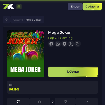
Entrar
Cadastrar
Cassino
Mega Joker
Mega Joker
Pop Ok Gaming
Jogar
RTP
96.19%
0