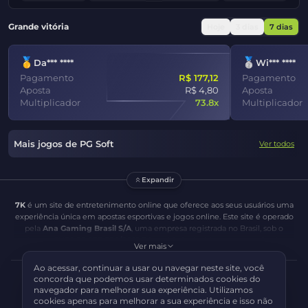
Museum Wonders
Grande vitória
Hoje
3 dias
7 dias
PG Soft
🥇
🥈
Museum Wonders
Da*** ****
é um jogo de cassino online da
PG Soft
Wi*** ****
,
disponível na
7K
. Com mecânica envolvente e gráficos de
Pagamento
R$ 177,12
Pagamento
Aposta
R$ 4,80
Aposta
qualidade, oferece uma experiência completa para quem
Multiplicador
73.8
x
Multiplicador
busca diversão e oportunidades de prêmios em cada
rodada.
Mais jogos de PG Soft
Ver todos
Como jogar Museum Wonders na 7K
Para começar a jogar
Museum Wonders
, basta ajustar o
valor da aposta e iniciar a rodada. O jogo é fácil de entender
Expandir
e indicado tanto para quem está começando quanto para
7K
é um site de entretenimento online que oferece aos seus usuários uma
jogadores experientes da PG Soft.
experiência única em apostas esportivas e jogos online. Este site é operado
pela
Ana Gaming Brasil S/A
, uma empresa registrada no Brasil, sob o
Sobre o Museum Wonders
número CNPJ
55.933.850/0001-34
, entidade devidamente autorizada a
Ver mais
O
Museum Wonders
segue o padrão de qualidade da PG
operar a modalidade lotérica de apostas de quota fixa no Brasil, em
temática desportiva e jogos online, conjuntamente, pela Secretaria de
Soft, com tecnologia auditada e resultados aleatórios. Com
Ao acessar, continuar a usar ou navegar neste site, você
Este site utiliza cookies
Prêmios e Apostas do Ministério da Fazenda, conforme Portaria SPA/MF
+18 · JOGUE COM
RTP médio de
96.71%
, oferece uma boa relação entre risco e
concorda que podemos usar determinados cookies do
n.º 322/2025, publicada em 17 de fevereiro de 2025 no Diário Oficial da
RESPONSABILIDADE
navegador para melhorar sua experiência. Utilizamos
retorno a cada partida.
República Federativa do Brasil.
cookies apenas para melhorar a sua experiência e isso não
APOSTA NÃO É