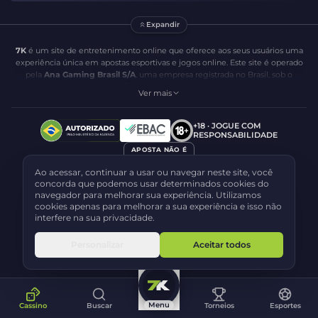
Geisha's Revenge
é um jogo de cassino online da
PG Soft
,
Expandir
disponível na
7K
. Com mecânica envolvente e gráficos de
qualidade, oferece uma experiência completa para quem
7K
é um site de entretenimento online que oferece aos seus usuários uma
experiência única em apostas esportivas e jogos online. Este site é operado
busca diversão e oportunidades de prêmios em cada
pela
Ana Gaming Brasil S/A
, uma empresa registrada no Brasil, sob o
rodada.
número CNPJ
55.933.850/0001-34
, entidade devidamente autorizada a
Ver mais
operar a modalidade lotérica de apostas de quota fixa no Brasil, em
Como jogar Geisha's Revenge na 7K
temática desportiva e jogos online, conjuntamente, pela Secretaria de
Prêmios e Apostas do Ministério da Fazenda, conforme Portaria SPA/MF
Para começar a jogar
Geisha's Revenge
, basta ajustar o
+18 · JOGUE COM
n.º 322/2025, publicada em 17 de fevereiro de 2025 no Diário Oficial da
RESPONSABILIDADE
valor da aposta e iniciar a rodada. O jogo é fácil de entender
República Federativa do Brasil.
APOSTA NÃO É
e indicado tanto para quem está começando quanto para
INVESTIMENTO
jogadores experientes da PG Soft.
Ao acessar, continuar a usar ou navegar neste site, você concorda que
Ao acessar, continuar a usar ou navegar neste site, você
Este site utiliza cookies
podemos usar determinados cookies do navegador para melhorar sua
concorda que podemos usar determinados cookies do
Sobre o Geisha's Revenge
navegador para melhorar sua experiência. Utilizamos
experiência ao usar nosso site. Utilizamos cookies apenas para melhorar a
cookies apenas para melhorar a sua experiência e isso não
sua experiência e isso não interfere na sua privacidade.
O
Geisha's Revenge
segue o padrão de qualidade da PG
interfere na sua privacidade.
Soft, com tecnologia auditada e resultados aleatórios. Com
O uso desta plataforma é proibido para
beneficiários de Bolsa Família e
RTP médio de
97%
, oferece uma boa relação entre risco e
Benefício de Prestação Continuada (BPC).
Personalizar
Aceitar todos
retorno a cada partida.
Por que jogar Geisha's Revenge na 7K
Na
7K
, você joga com total segurança, suporte rápido e
Menu
Cassino
Buscar
Torneios
Esportes
depósitos via Pix. A plataforma é licenciada e reúne