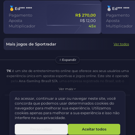
🥇
🥈
Book Of Voodoo
Ed*** ****
é um jogo de cassino online da
Sportradar
Ed*** ****
,
disponível na
7K
. Com mecânica envolvente e gráficos de
Pagamento
R$ 270,00
Pagamento
Aposta
R$ 12,00
Aposta
qualidade, oferece uma experiência completa para quem
Multiplicador
45
x
Multiplicador
busca diversão e oportunidades de prêmios em cada
rodada.
Mais jogos de Sportradar
Ver todos
Como jogar Book Of Voodoo na 7K
Para começar a jogar
Book Of Voodoo
, basta ajustar o valor
da aposta e iniciar a rodada. O jogo é fácil de entender e
Expandir
indicado tanto para quem está começando quanto para
7K
é um site de entretenimento online que oferece aos seus usuários uma
jogadores experientes da Sportradar.
experiência única em apostas esportivas e jogos online. Este site é operado
pela
Ana Gaming Brasil S/A
, uma empresa registrada no Brasil, sob o
Sobre o Book Of Voodoo
número CNPJ
55.933.850/0001-34
, entidade devidamente autorizada a
Ver mais
O
Book Of Voodoo
segue o padrão de qualidade da
operar a modalidade lotérica de apostas de quota fixa no Brasil, em
temática desportiva e jogos online, conjuntamente, pela Secretaria de
Sportradar, com tecnologia auditada e resultados
Ao acessar, continuar a usar ou navegar neste site, você
Este site utiliza cookies
Prêmios e Apostas do Ministério da Fazenda, conforme Portaria SPA/MF
+18 · JOGUE COM
aleatórios. Com RTP médio de
97%
, oferece uma boa
concorda que podemos usar determinados cookies do
n.º 322/2025, publicada em 17 de fevereiro de 2025 no Diário Oficial da
RESPONSABILIDADE
navegador para melhorar sua experiência. Utilizamos
relação entre risco e retorno a cada partida.
República Federativa do Brasil.
cookies apenas para melhorar a sua experiência e isso não
APOSTA NÃO É
INVESTIMENTO
interfere na sua privacidade.
Por que jogar Book Of Voodoo na 7K
Ao acessar, continuar a usar ou navegar neste site, você concorda que
podemos usar determinados cookies do navegador para melhorar sua
Na
7K
, você joga com total segurança, suporte rápido e
Personalizar
Aceitar todos
experiência ao usar nosso site. Utilizamos cookies apenas para melhorar a
depósitos via Pix. A plataforma é licenciada e reúne