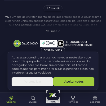
VIP Blackjack 4
é um jogo de cassino online da
Imagine
Expandir
Live
, disponível na
7K
. Com mecânica envolvente e gráficos
de qualidade, oferece uma experiência completa para
7K
é um site de entretenimento online que oferece aos seus usuários uma
experiência única em apostas esportivas e jogos online. Este site é operado
quem busca diversão e oportunidades de prêmios em cada
pela
Ana Gaming Brasil S/A
, uma empresa registrada no Brasil, sob o
rodada.
número CNPJ
55.933.850/0001-34
, entidade devidamente autorizada a
Ver mais
operar a modalidade lotérica de apostas de quota fixa no Brasil, em
Como jogar VIP Blackjack 4 na 7K
temática desportiva e jogos online, conjuntamente, pela Secretaria de
Prêmios e Apostas do Ministério da Fazenda, conforme Portaria SPA/MF
Para começar a jogar
VIP Blackjack 4
, basta ajustar o valor
+18 · JOGUE COM
n.º 322/2025, publicada em 17 de fevereiro de 2025 no Diário Oficial da
RESPONSABILIDADE
da aposta e iniciar a rodada. O jogo é fácil de entender e
República Federativa do Brasil.
APOSTA NÃO É
indicado tanto para quem está começando quanto para
INVESTIMENTO
jogadores experientes da Imagine Live.
Ao acessar, continuar a usar ou navegar neste site, você concorda que
Ao acessar, continuar a usar ou navegar neste site, você
Este site utiliza cookies
podemos usar determinados cookies do navegador para melhorar sua
concorda que podemos usar determinados cookies do
Sobre o VIP Blackjack 4
navegador para melhorar sua experiência. Utilizamos
experiência ao usar nosso site. Utilizamos cookies apenas para melhorar a
cookies apenas para melhorar a sua experiência e isso não
sua experiência e isso não interfere na sua privacidade.
O
VIP Blackjack 4
segue o padrão de qualidade da
interfere na sua privacidade.
Imagine Live, com tecnologia auditada e resultados
O uso desta plataforma é proibido para
beneficiários de Bolsa Família e
aleatórios. Com RTP médio de
97%
, oferece uma boa
Benefício de Prestação Continuada (BPC).
Personalizar
Aceitar todos
relação entre risco e retorno a cada partida.
Por que jogar VIP Blackjack 4 na 7K
Na
7K
, você joga com total segurança, suporte rápido e
Menu
Cassino
Buscar
Torneios
Esportes
depósitos via Pix. A plataforma é licenciada e reúne